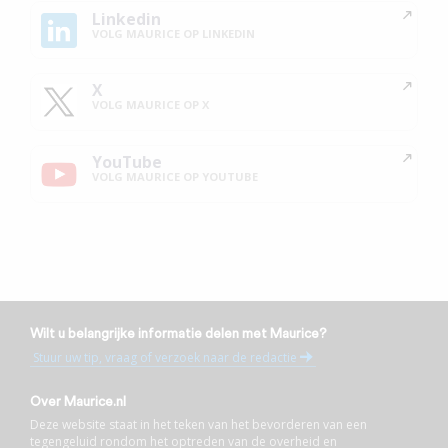
Linkedin
VOLG MAURICE OP LINKEDIN
X
VOLG MAURICE OP X
YouTube
VOLG MAURICE OP YOUTUBE
Wilt u belangrijke informatie delen met Maurice?
Stuur uw tip, vraag of verzoek naar de redactie
Over Maurice.nl
Deze website staat in het teken van het bevorderen van een
tegengeluid rondom het optreden van de overheid en