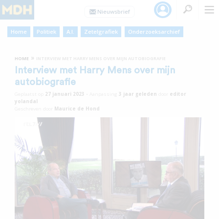
Home
Politiek
A.I.
Zetelgrafiek
Onderzoeksarchief
»
HOME
INTERVIEW MET HARRY MENS OVER MIJN AUTOBIOGRAFIE
Interview met Harry Mens over mijn
autobiografie
Geplaatst op
27 januari 2023
•
Aanpassing
3 jaar
geleden
door
editor
yolandal
Geschreven door
Maurice de Hond