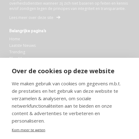
overheidsdiensten wanneer zij zich niet baseren op feiten en kennis
en/of zondigen tegen de principes van integriteit en transparantie.
Lees meer over deze site
Belangrijke pagina’s
Home
Laatste Nieuws
Trending
Blog Maurice
AI
Over de cookies op deze website
Bibliotheek
We maken gebruik van cookies om gegevens m.b.t.
Info en service
de prestaties en het gebruik van deze website te
FAQ
verzamelen & analyseren, om sociale
Doneren
netwerkfunctionaliteiten aan te bieden en onze
Privacy
content & advertenties te verbeteren en
Voorwaarden
Meedoen
personaliseren.
Kom meer te weten