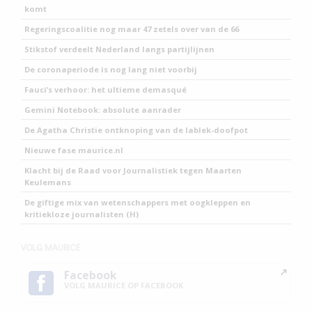
komt
Regeringscoalitie nog maar 47 zetels over van de 66
Stikstof verdeelt Nederland langs partijlijnen
De coronaperiode is nog lang niet voorbij
Fauci’s verhoor: het ultieme demasqué
Gemini Notebook: absolute aanrader
De Agatha Christie ontknoping van de lablek-doofpot
Nieuwe fase maurice.nl
Klacht bij de Raad voor Journalistiek tegen Maarten
Keulemans
De giftige mix van wetenschappers met oogkleppen en
kritiekloze journalisten (H)
VOLG MAURICE
Facebook
VOLG MAURICE OP FACEBOOK