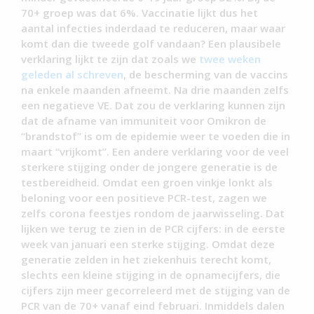
70+ groep was dat 6%. Vaccinatie lijkt dus het
aantal infecties inderdaad te reduceren, maar waar
komt dan die tweede golf vandaan? Een plausibele
verklaring lijkt te zijn dat zoals we
twee weken
geleden al schreven
, de bescherming van de vaccins
na enkele maanden afneemt. Na drie maanden zelfs
een negatieve VE. Dat zou de verklaring kunnen zijn
dat de afname van immuniteit voor Omikron de
“brandstof” is om de epidemie weer te voeden die in
maart “vrijkomt”. Een andere verklaring voor de veel
sterkere stijging onder de jongere generatie is de
testbereidheid. Omdat een groen vinkje lonkt als
beloning voor een positieve PCR-test, zagen we
zelfs corona feestjes rondom de jaarwisseling. Dat
lijken we terug te zien in de PCR cijfers: in de eerste
week van januari een sterke stijging. Omdat deze
generatie zelden in het ziekenhuis terecht komt,
slechts een kleine stijging in de opnamecijfers, die
cijfers zijn meer gecorreleerd met de stijging van de
PCR van de 70+ vanaf eind februari. Inmiddels dalen