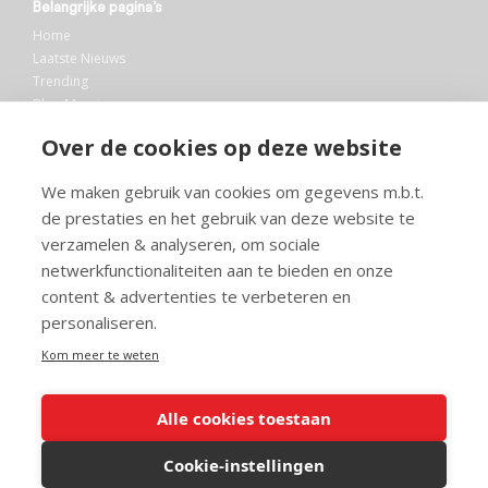
Belangrijke pagina’s
Home
Laatste Nieuws
Trending
Blog Maurice
AI
Over de cookies op deze website
Bibliotheek
We maken gebruik van cookies om gegevens m.b.t.
Info en service
de prestaties en het gebruik van deze website te
FAQ
verzamelen & analyseren, om sociale
Doneren
netwerkfunctionaliteiten aan te bieden en onze
Privacy
content & advertenties te verbeteren en
Voorwaarden
Meedoen
personaliseren.
Kom meer te weten
Alle cookies toestaan
© 2026 Maurice.nl - Alle rechten voorbehouden. Op alle artikelen rust
copyright. Voor meer info, mail naar
contact@maurice.nl
.
Cookie-instellingen