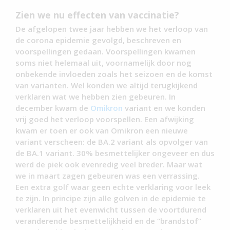
Zien we nu effecten van vaccinatie?
De afgelopen twee jaar hebben we het verloop van
de corona epidemie gevolgd, beschreven en
voorspellingen gedaan. Voorspellingen kwamen
soms niet helemaal uit, voornamelijk door nog
onbekende invloeden zoals het seizoen en de komst
van varianten. Wel konden we altijd terugkijkend
verklaren wat we hebben zien gebeuren. In
december kwam de
Omikron
variant en we konden
vrij goed het verloop voorspellen. Een afwijking
kwam er toen er ook van Omikron een nieuwe
variant verscheen: de BA.2 variant als opvolger van
de BA.1 variant. 30% besmettelijker ongeveer en dus
werd de piek ook evenredig veel breder. Maar wat
we in maart zagen gebeuren was een verrassing.
Een extra golf waar geen echte verklaring voor leek
te zijn. In principe zijn alle golven in de epidemie te
verklaren uit het evenwicht tussen de voortdurend
veranderende besmettelijkheid en de “brandstof”