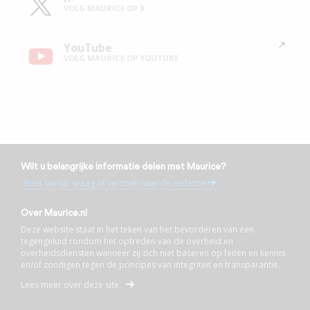
VOLG MAURICE OP X
YouTube
VOLG MAURICE OP YOUTUBE
Wilt u belangrijke informatie delen met Maurice?
Stuur uw tip, vraag of verzoek naar de redactie
Over Maurice.nl
Deze website staat in het teken van het bevorderen van een
tegengeluid rondom het optreden van de overheid en
overheidsdiensten wanneer zij zich niet baseren op feiten en kennis
en/of zondigen tegen de principes van integriteit en transparantie.
Lees meer over deze site