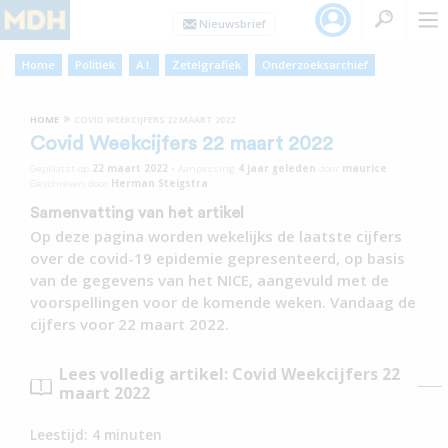
Home
Politiek
A.I.
Zetelgrafiek
Onderzoeksarchief
»
HOME
COVID WEEKCIJFERS 22 MAART 2022
Covid Weekcijfers 22 maart 2022
Geplaatst op
22 maart 2022
•
Aanpassing
4 jaar
geleden
door
maurice
Geschreven door
Herman Steigstra
Samenvatting van het artikel
Op deze pagina worden wekelijks de laatste cijfers
over de covid-19 epidemie gepresenteerd, op basis
van de gegevens van het NICE, aangevuld met de
voorspellingen voor de komende weken. Vandaag de
cijfers voor 22 maart 2022.
Lees volledig artikel: Covid Weekcijfers 22
maart 2022
Leestijd:
4
minuten