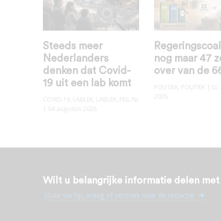
Steeds meer
Regeringscoal
Nederlanders
nog maar 47 z
denken dat Covid-
over van de 6
19 uit een lab komt
POLITIEK
,
POLITIEK
| 02 
2026
COVID-19
,
LABLEK
,
LABLEK
,
PEIL.NL
| 04 augustus 2026
Wilt u belangrijke informatie delen me
Stuur uw tip, vraag of verzoek naar de redactie