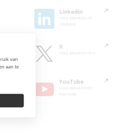
Linkedin
VOLG MAURICE OP
LINKEDIN
X
VOLG MAURICE OP X
ruik van
en aan te
YouTube
VOLG MAURICE OP
YOUTUBE