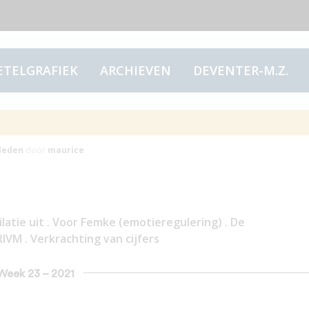
ETELGRAFIEK
ARCHIEVEN
DEVENTER-M.Z.
eek 23 – 2021
leden
door
maurice
latie uit . Voor Femke (emotieregulering) . De
VM . Verkrachting van cijfers
 Week 23 – 2021