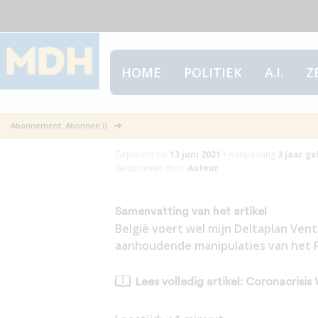
HOME
POLITIEK
A.I.
Z
Coronacrisis W
Abonnement: Abonnee ()
Geplaatst op
13 juni 2021
•
Aanpassing
3 jaar
ge
Geschreven door
Auteur
Samenvatting van het artikel
België voert wel mijn Deltaplan Venti
aanhoudende manipulaties van het RI
Lees volledig artikel: Coronacrisis