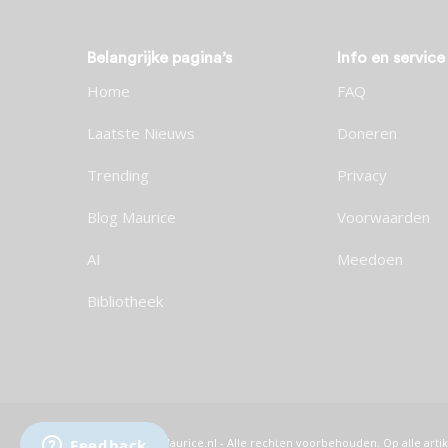
Belangrijke pagina’s
Info en service
Home
FAQ
Laatste Nieuws
Doneren
Trending
Privacy
Blog Maurice
Voorwaarden
AI
Meedoen
Bibliotheek
© 2026 Maurice.nl - Alle rechten voorbehouden. Op alle artik