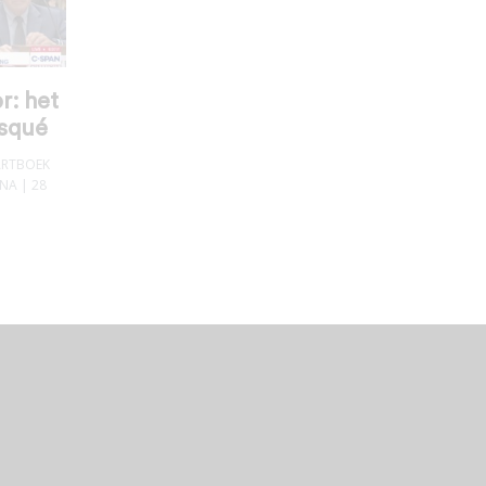
r: het
squé
RTBOEK
ONA
| 28