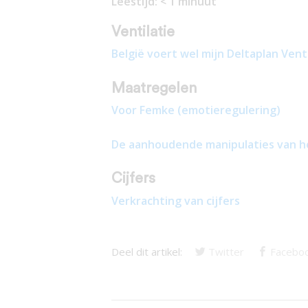
Leestijd:
< 1
minuut
Ventilatie
België voert wel mijn Deltaplan Venti
Maatregelen
Voor Femke (emotieregulering)
De aanhoudende manipulaties van h
Cijfers
Verkrachting van cijfers
Deel dit artikel:
Twitter
Facebo