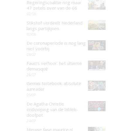
Regeringscoalitie nog maar
47 zetels over van de 66
02/08
Stikstof verdeelt Nederland
langs partijlijnen
02/08
De coronaperiode is nog lang
niet voorbij
28/07
Fauci’s verhoor: het ultieme
demasqué
28/07
Gemini Notebook: absolute
aanrader
25/07
De Agatha Christie
ontknoping van de lablek-
doofpot
24/07
Nieuwe fase maurice.nl