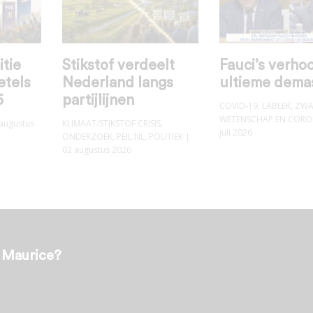
itie
Stikstof verdeelt
Fauci’s verhoo
etels
Nederland langs
ultieme dema
6
partijlijnen
COVID-19
,
LABLEK
,
ZWA
WETENSCHAP EN COR
augustus
KLIMAAT/STIKSTOF CRISIS
,
juli 2026
ONDERZOEK
,
PEIL.NL
,
POLITIEK
|
02 augustus 2026
t Maurice?