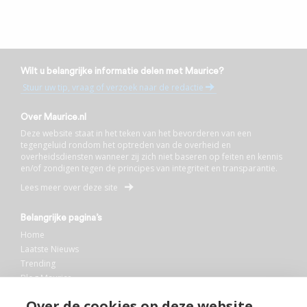
Wilt u belangrijke informatie delen met Maurice?
Stuur uw tip, vraag of verzoek naar de redactie
Over Maurice.nl
Deze website staat in het teken van het bevorderen van een
tegengeluid rondom het optreden van de overheid en
overheidsdiensten wanneer zij zich niet baseren op feiten en kennis
en/of zondigen tegen de principes van integriteit en transparantie.
Lees meer over deze site
Belangrijke pagina’s
Home
Laatste Nieuws
Trending
Blog Maurice
AI
Over de cookies op deze website
Bibliotheek