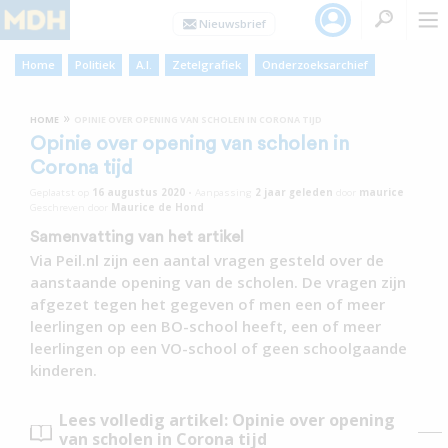
Home
Politiek
A.I.
Zetelgrafiek
Onderzoeksarchief
»
HOME
OPINIE OVER OPENING VAN SCHOLEN IN CORONA TIJD
Opinie over opening van scholen in
Corona tijd
Geplaatst op
16 augustus 2020
•
Aanpassing
2 jaar
geleden
door
maurice
Geschreven door
Maurice de Hond
Samenvatting van het artikel
Via Peil.nl zijn een aantal vragen gesteld over de
aanstaande opening van de scholen. De vragen zijn
afgezet tegen het gegeven of men een of meer
leerlingen op een BO-school heeft, een of meer
leerlingen op een VO-school of geen schoolgaande
kinderen.
Lees volledig artikel: Opinie over opening
van scholen in Corona tijd