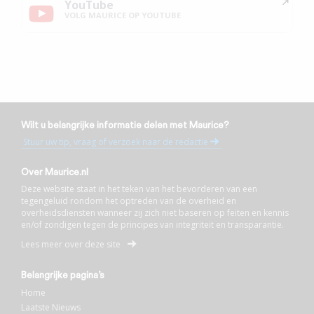
YouTube
VOLG MAURICE OP YOUTUBE
Wilt u belangrijke informatie delen met Maurice?
Stuur uw tip, vraag of verzoek naar de redactie
Over Maurice.nl
Deze website staat in het teken van het bevorderen van een
tegengeluid rondom het optreden van de overheid en
overheidsdiensten wanneer zij zich niet baseren op feiten en kennis
en/of zondigen tegen de principes van integriteit en transparantie.
Lees meer over deze site
Belangrijke pagina’s
Home
Laatste Nieuws