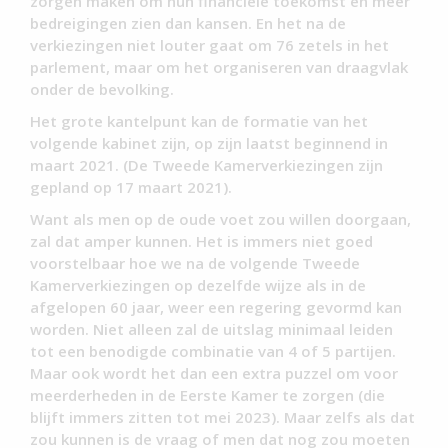
zorgen maken om hun financiële toekomst en meer
bedreigingen zien dan kansen. En het na de
verkiezingen niet louter gaat om 76 zetels in het
parlement, maar om het organiseren van draagvlak
onder de bevolking.
Het grote kantelpunt kan de formatie van het
volgende kabinet zijn, op zijn laatst beginnend in
maart 2021. (De Tweede Kamerverkiezingen zijn
gepland op 17 maart 2021).
Want als men op de oude voet zou willen doorgaan,
zal dat amper kunnen. Het is immers niet goed
voorstelbaar hoe we na de volgende Tweede
Kamerverkiezingen op dezelfde wijze als in de
afgelopen 60 jaar, weer een regering gevormd kan
worden. Niet alleen zal de uitslag minimaal leiden
tot een benodigde combinatie van 4 of 5 partijen.
Maar ook wordt het dan een extra puzzel om voor
meerderheden in de Eerste Kamer te zorgen (die
blijft immers zitten tot mei 2023). Maar zelfs als dat
zou kunnen is de vraag of men dat nog zou moeten