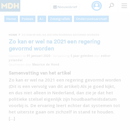
Home
Politiek
A.I.
Zetelgrafiek
Onderzoeksarchief
»
HOME
ZO KAN ER WEL NA 2021 EEN REGERING GEVORMD WORDEN
Zo kan er wel na 2021 een regering
gevormd worden
Geplaatst op
01 januari 2020
•
Aanpassing
5 jaar
geleden
door
editor
yolandal
Geschreven door
Maurice de Hond
Samenvatting van het artikel
Zo kan er wel na 2021 een regering gevormd worden
(Dit is een vervolg van dit artikel) Als je goed kijkt,
en dus niet alleen in Nederland, dan zie je dat het
politieke stelsel eigenlijk zijn houdbaarheidsdatum
voorbij is. De ervaring leert echter dat systemen tot
het uiterste gaan om zichzelf in stand te houden.
[…]