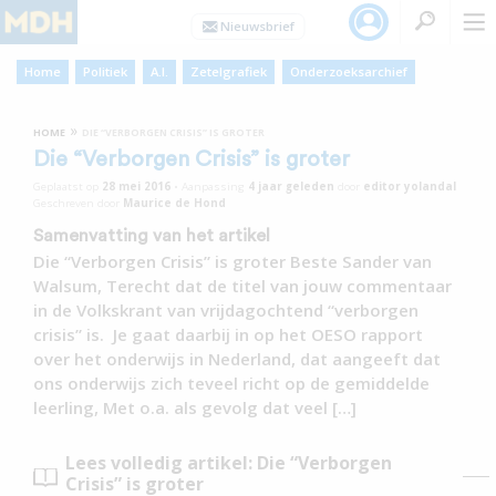
Home
Politiek
A.I.
Zetelgrafiek
Onderzoeksarchief
»
HOME
DIE “VERBORGEN CRISIS” IS GROTER
Die “Verborgen Crisis” is groter
Geplaatst op
28 mei 2016
•
Aanpassing
4 jaar
geleden
door
editor yolandal
Geschreven door
Maurice de Hond
Samenvatting van het artikel
Die “Verborgen Crisis” is groter Beste Sander van
Walsum, Terecht dat de titel van jouw commentaar
in de Volkskrant van vrijdagochtend “verborgen
crisis” is. Je gaat daarbij in op het OESO rapport
over het onderwijs in Nederland, dat aangeeft dat
ons onderwijs zich teveel richt op de gemiddelde
leerling, Met o.a. als gevolg dat veel […]
Lees volledig artikel: Die “Verborgen
Crisis” is groter