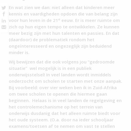
En wat zien we dan: niet alleen dat kinderen meer
kennis en vaardigheden opdoen die van belang zijn
e
voor hun leven in de 21
eeuw. Er is meer ruimte om
zich op hun eigen tempo te ontwikkelen. Ze kunnen
meer bezig zijn met hun talenten en passies. En dat
(daardoor) de problematiek rondom het
ongeïnteresseerd en ongezeglijk zijn beduidend
minder is.
Wij bewijzen dat die ook volgens jou “gedroomde
situatie” wel mogelijk is in een publiek
onderwijsstelsel! In veel landen wordt inmiddels
onderzocht om scholen te starten met onze aanpak.
Bij voorbeeld: over vier weken ben ik in Zuid-Afrika
om twee scholen te openen die hiermee gaan
beginnen. Helaas is in veel landen de regelgeving en
het controlemechanisme op het terrein van
onderwijs dusdanig dat het alleen ruimte biedt voor
het oude systeem. (O.a. door na ieder schooljaar
examens/toetsen af te nemen om vast te stellen