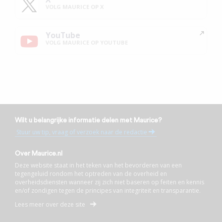
VOLG MAURICE OP X
YouTube
VOLG MAURICE OP YOUTUBE
Wilt u belangrijke informatie delen met Maurice?
Stuur uw tip, vraag of verzoek naar de redactie
Over Maurice.nl
Deze website staat in het teken van het bevorderen van een
tegengeluid rondom het optreden van de overheid en
overheidsdiensten wanneer zij zich niet baseren op feiten en kennis
en/of zondigen tegen de principes van integriteit en transparantie.
Lees meer over deze site