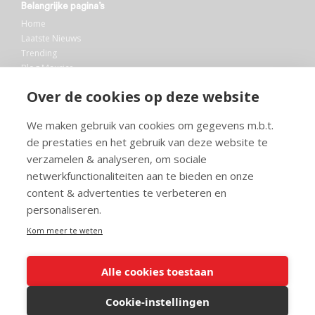
Belangrijke pagina’s
Home
Laatste Nieuws
Trending
Blog Maurice
AI
Over de cookies op deze website
Bibliotheek
We maken gebruik van cookies om gegevens m.b.t.
Info en service
de prestaties en het gebruik van deze website te
FAQ
verzamelen & analyseren, om sociale
Doneren
netwerkfunctionaliteiten aan te bieden en onze
Privacy
content & advertenties te verbeteren en
Voorwaarden
Meedoen
personaliseren.
Kom meer te weten
Alle cookies toestaan
© 2026 Maurice.nl - Alle rechten voorbehouden. Op alle artikelen rust
copyright. Voor meer info, mail naar
contact@maurice.nl
.
Cookie-instellingen