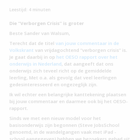
Leestijd:
4
minuten
Die “Verborgen Crisis” is groter
Beste Sander van Walsum,
Terecht dat de titel
van jouw commentaar in de
Volkskrant
van vrijdagochtend “verborgen crisis” is.
Je gaat daarbij in op
het OESO rapport over het
onderwijs in Nederland
, dat aangeeft dat ons
onderwijs zich teveel richt op de gemiddelde
leerling, Met o.a. als gevolg dat veel leerlingen
gedesinteresseerd en ongezeglijk zijn.
Ik wil echter een belangrijke kanttekening plaatsen
bij jouw commentaar en daarmee ook bij het OESO-
rapport.
Sinds we met een nieuw model voor het
basisonderwijs zijn begonnen (Steve JobsSchool
genoemd, in de wandelgangen vaak met iPad -
school aangegeven) hebben we bezoekers gehad uit