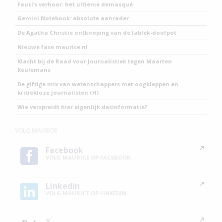
Fauci’s verhoor: het ultieme demasqué
Gemini Notebook: absolute aanrader
De Agatha Christie ontknoping van de lablek-doofpot
Nieuwe fase maurice.nl
Klacht bij de Raad voor Journalistiek tegen Maarten
Keulemans
De giftige mix van wetenschappers met oogkleppen en
kritiekloze journalisten (H)
Wie verspreidt hier eigenlijk desinformatie?
VOLG MAURICE
Facebook
VOLG MAURICE OP FACEBOOK
Linkedin
VOLG MAURICE OP LINKEDIN
X