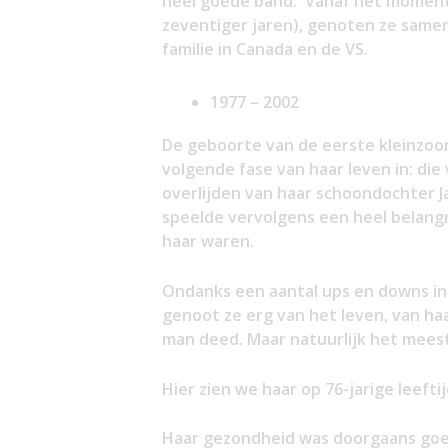
heel goede band. Vanaf het moment
zeventiger jaren), genoten ze samen
familie in Canada en de VS.
1977 – 2002
De geboorte van de eerste kleinzoon
volgende fase van haar leven in: die
overlijden van haar schoondochter J
speelde vervolgens een heel belangrij
haar waren.
Ondanks een aantal ups en downs in 
genoot ze erg van het leven, van haa
man deed. Maar natuurlijk het meest
Hier zien we haar op 76-jarige leefti
Haar gezondheid was doorgaans goed.