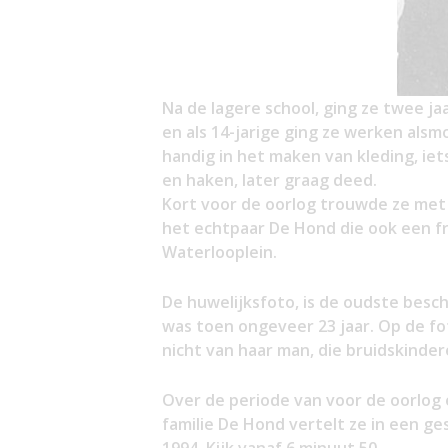
Na de lagere school, ging ze twee j
en als 14-jarige ging ze werken alsm
handig in het maken van kleding, iets
en haken, later graag deed.
Kort voor de oorlog trouwde ze met
het echtpaar De Hond die ook een fr
Waterlooplein.
De huwelijksfoto, is de oudste besch
was toen ongeveer 23 jaar. Op de fo
nicht van haar man, die bruidskinde
Over de periode van voor de oorlog e
familie De Hond vertelt ze in een g
1994. Kijk vanaf 6 minuut 50.