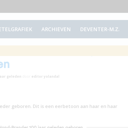
ETELGRAFIEK
ARCHIEVEN
DEVENTER-M.Z.
ond-Brander 100 jaar
en
jaar
geleden
door
editor yolandal
oeder geboren. Dit is een eerbetoon aan haar en haar
e Hond-Brander 100 jaar geleden geboren