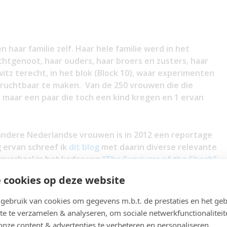
haar familie zelf. Haar hele familie werd in het
htgenoot, haar ouders, haar broers en zusters, haar
itz terecht, in het blok (Block 10), waar experimenten
uchtbaar te maken. Van de 250 vrouwen die die
maar een paar die toch een kind kregen en 1 ervan
 andere Nederlandse vrouwen is in 2012 een reportage
 ervan schreef ik
dit blog
met daarin diverse relevante
ogsverhaal in het kader van
“The Survivors of the Shoah”.
 cookies op deze website
ebruik van cookies om gegevens m.b.t. de prestaties en het geb
met haar zwager Sam, die zijn vrouw ook in de oorlog
te te verzamelen & analyseren, om sociale netwerkfunctionaliteit
r kregen ze hun zoon Maurice. Haar leven draaide vanaf
onze content & advertenties te verbeteren en personaliseren.