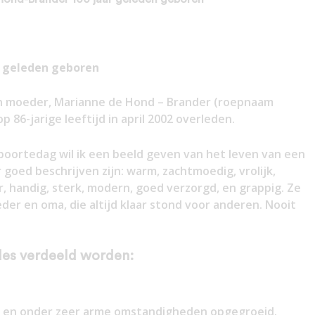
r geleden geboren
jn moeder, Marianne de Hond – Brander (roepnaam
op 86-jarige leeftijd in april 2002 overleden.
boortedag wil ik een beeld geven van het leven van een
goed beschrijven zijn: warm, zachtmoedig, vrolijk,
r, handig, sterk, modern, goed verzorgd, en grappig. Ze
r en oma, die altijd klaar stond voor anderen. Nooit
odes verdeeld worden:
n en onder zeer arme omstandigheden opgegroeid.