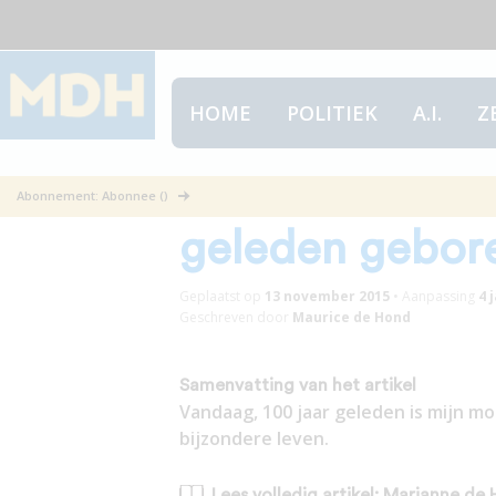
HOME
POLITIEK
A.I.
Z
Marianne de H
Abonnement: Abonnee ()
geleden gebor
Geplaatst op
13 november 2015
•
Aanpassing
4 
Geschreven door
Maurice de Hond
Samenvatting van het artikel
Vandaag, 100 jaar geleden is mijn m
bijzondere leven.
Lees volledig artikel: Marianne d