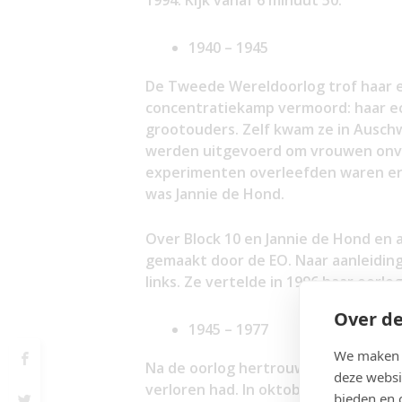
1940 – 1945
De Tweede Wereldoorlog trof haar en 
concentratiekamp vermoord: haar ec
grootouders. Zelf kwam ze in Auschw
werden uitgevoerd om vrouwen onvr
experimenten overleefden waren er 
was Jannie de Hond.
Over Block 10 en Jannie de Hond en
gemaakt door de EO. Naar aanleiding
links. Ze vertelde in 1996 haar oorl
Over de
1945 – 1977
We maken g
Na de oorlog hertrouwde ze in 1947 
deze websi
verloren had. In oktober van dat jaa
bieden en 