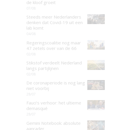
de kloof groeit
07/08
Steeds meer Nederlanders
denken dat Covid-19 uit een
lab komt
04/08
Regeringscoalitie nog maar
47 zetels over van de 66
02/08
Stikstof verdeelt Nederland
langs partijlijnen
02/08
De coronaperiode is nog lang
niet voorbij
28/07
Fauci’s verhoor: het ultieme
demasqué
28/07
Gemini Notebook: absolute
aanrader