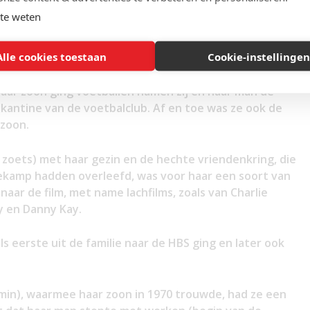
zoon. Een harmonieus gezin, waar vrijwel nooit ruzie
te weten
 de wijze waarop ze haar centrale rol oppakte. Sam
week al om 5 uur ’s ochtends naar zijn werk.
Alle cookies toestaan
Cookie-instellingen
 het begin van de vijftiger jaren naar alle
haar zoon ging voetballen namen zij en haar man de
 kantine van de voetbalclub. Af en toe was ze ook de
 zoon.
 zoets) met haar gezin en de hechte vriendenkring, die
iekamp hadden overleefd, was voor haar een soort van
naar de film, met name lachfilms, zoals van Charlie
y en Danny Kay.
ls eerste uit de familie naar de HBS ging en later ook
min), waarmee haar zoon in 1970 trouwde, had ze een