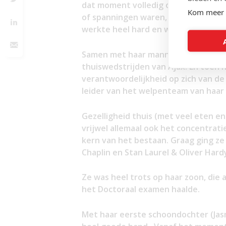
dat moment volledig om haar man en 
Kom meer 
of spanningen waren, met name door
werkte heel hard en was 6 dagen per 
Samen met haar mannen ging ze vanaf
thuiswedstrijden van Ajax. En toen 
verantwoordelijkheid op zich van de
leider van het welpenteam van haar
Gezelligheid thuis (met veel eten en
vrijwel allemaal ook het concentrat
kern van het bestaan. Graag ging ze 
Chaplin en Stan Laurel & Oliver Hard
Ze was heel trots op haar zoon, die a
het Doctoraal examen haalde.
Met haar eerste schoondochter (Jas