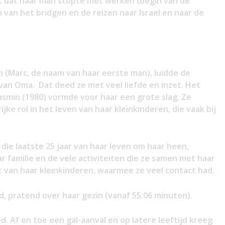
 dat haar man stopte met werken (begin van de
 van het bridgen en de reizen naar Israel en naar de
 (Marc, de naam van haar eerste man), luidde de
 van Oma. Dat deed ze met veel liefde en inzet. Het
asmin (1980) vormde voor haar een grote slag. Ze
ke rol in het leven van haar kleinkinderen, die vaak bij
die laatste 25 jaar van haar leven om haar heen,
r familie en de vele activiteiten die ze samen met haar
 van haar kleinkinderen, waarmee ze veel contact had.
jd, pratend over haar gezin (vanaf 55:06 minuten).
 Af en toe een gal-aanval en op latere leeftijd kreeg