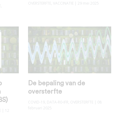
OVERSTERFTE
,
VACCINATIE
| 29 mei 2025
E
,
p
De bepaling van de
n
oversterfte
BS)
COVID-19
,
DATA-R0-IFR
,
OVERSTERFTE
| 08
februari 2025
E
| 12