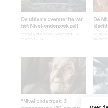
De ultieme oversterfte van
De N
het Nivel-onderzoek zelf
klach
COVID-19
,
ONDERZOEK
,
OVERSTERFTE
| 29
COVID-19
,
november 2024
november
“Nivel onderzoek: 3
De ve
Over de