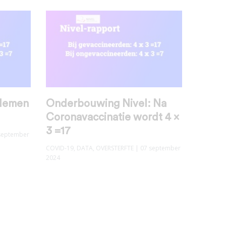
blemen
Onderbouwing Nivel: Na
Coronavaccinatie wordt 4 x
3 =17
september
COVID-19
,
DATA
,
OVERSTERFTE
| 07 september
2024