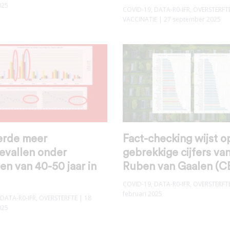
025
COVID-19
,
DATA-R0-IFR
,
OVERSTERFT
VACCINATIE
| 27 september 2025
erde meer
Fact-checking wijst o
evallen onder
gebrekkige cijfers va
n van 40-50 jaar in
Ruben van Gaalen (C
COVID-19
,
DATA-R0-IFR
,
OVERSTERFT
februari 2025
DATA-R0-IFR
,
OVERSTERFTE
| 18
025