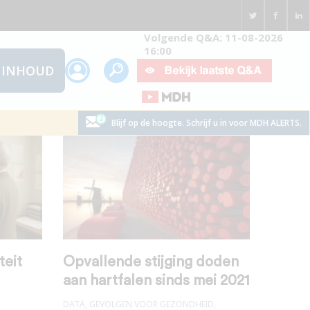
Volgende Q&A: 11-08-2026
16:00
INHOUD
Blijf op de hoogte. Schrijf u in voor MDH ALERTS.
teit
Opvallende stijging doden
aan hartfalen sinds mei 2021
DATA
,
GEVOLGEN VOOR GEZONDHEID
,