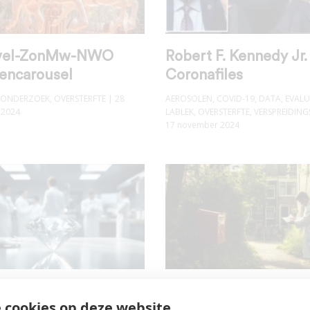
ivel-ZonMw-NWO
Robert F. Kennedy Jr.
tencarousel
Coronafiles
ONDERZOEK
,
OVERSTERFTE
| 28
AEROSOLEN
,
COVID-19
,
DATA
,
EVALU
 2024
LABLEK
,
OVERSTERFTE
,
VERSPREIDING
17 november 2024
rborgen diamant in
Nivel’s reactie op mij
 cookies op deze website