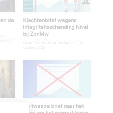
 en de
Klachtenbrief wegens
integriteitsschending Nivel
bij ZonMw
ATIE
,
SWIJZEN
|
COVID-19
,
DATA-R0-IFR
,
OVERSTERFTE
| 15
november 2024
n 2e
De tweede brief naar het