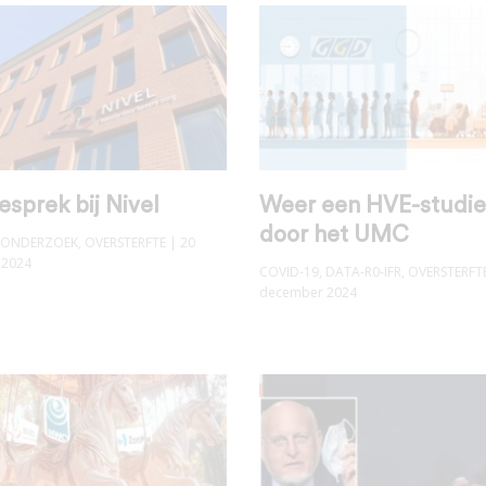
esprek bij Nivel
Weer een HVE-studie
door het UMC
ONDERZOEK
,
OVERSTERFTE
| 20
 2024
COVID-19
,
DATA-R0-IFR
,
OVERSTERFT
december 2024