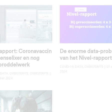
rapport: Coronavaccin
De enorme data-pro
venselixer en nog
van het Nivel-rapport
broddelwerk
COVID-19
,
DATA
,
OVERSTERFTE
| 07 
2024
DATA
,
OVERSTERFTE
,
OVERSTERFTE
|
ber 2024