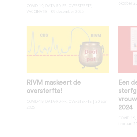
oktober 2
COVID-19
,
DATA-R0-IFR
,
OVERSTERFTE
,
VACCINATIE
| 09 december 2025
RIVM maskeert de
Een d
oversterfte!
sterfg
vrouwe
COVID-19
,
DATA-R0-IFR
,
OVERSTERFTE
| 30 april
2024
2025
COVID-19
,
februari 2