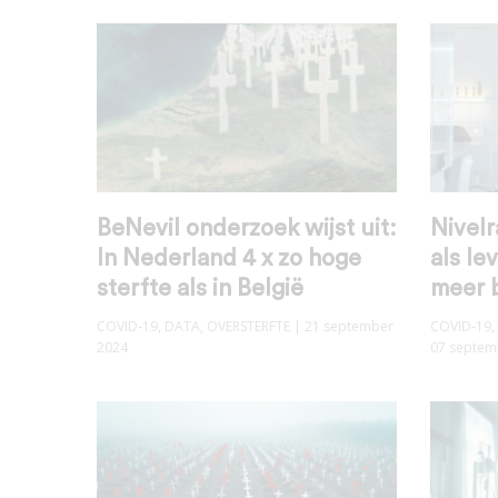
BeNevil onderzoek wijst uit:
Nivel
In Nederland 4 x zo hoge
als le
sterfte als in België
meer 
COVID-19
,
DATA
,
OVERSTERFTE
| 21 september
COVID-19
,
2024
07 septem