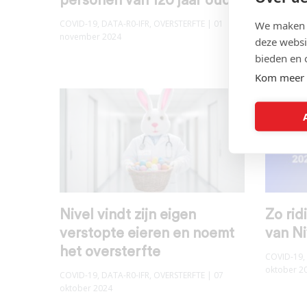
personen van 120 jaar oud”
het N
We maken g
COVID-19
,
DATA-R0-IFR
,
OVERSTERFTE
| 01
COVID-19
,
november 2024
oktober 2
deze websi
bieden en 
Kom meer 
Nivel vindt zijn eigen
Zo ridi
verstopte eieren en noemt
van Ni
het oversterfte
COVID-19
,
oktober 2
COVID-19
,
DATA-R0-IFR
,
OVERSTERFTE
| 07
oktober 2024