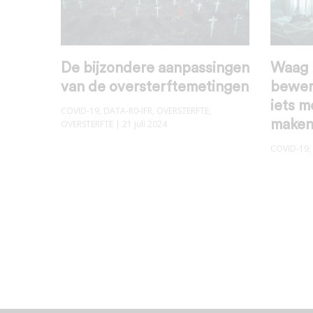
De bijzondere aanpassingen
Waag h
van de oversterftemetingen
bewer
iets m
COVID-19
,
DATA-R0-IFR
,
OVERSTERFTE
,
maken
OVERSTERFTE
| 21 juli 2024
COVID-19
,