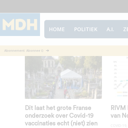
HOME
POLITIEK
A.I.
Z
Oversterfte
Abonnement: Abonnee ()
Dit laat het grote Franse
RIVM 
onderzoek over Covid-19
van N
vaccinaties echt (niet) zien
COVID-19
,