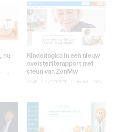
, nu
Kinderlogica in een nieuw
oversterfterapport met
steun van ZonMw
E
| 16
COVID-19
,
OVERSTERFTE
| 13 december 2024