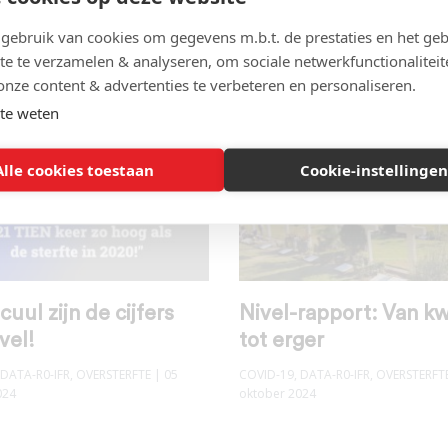
ivel onderzoek
terugtrekkingsverzoe
ebruik van cookies om gegevens m.b.t. de prestaties en het geb
DATA-R0-IFR
,
OVERSTERFTE
| 25
COVID-19
,
DATA-R0-IFR
,
OVERSTERFT
024
oktober 2024
te te verzamelen & analyseren, om sociale netwerkfunctionaliteit
onze content & advertenties te verbeteren en personaliseren.
te weten
Alle cookies toestaan
Cookie-instellingen
cuul zijn de cijfers
Nivel-rapport: Van k
vel!
tot erger
DATA-R0-IFR
,
OVERSTERFTE
| 05
COVID-19
,
DATA-R0-IFR
,
OVERSTERFT
024
oktober 2024