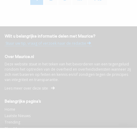
Wilt u belangrijke informatie delen met Maurice?
Stuur uw tip, vraag of verzoek naar de redactie
Over Maurice.nl
Deze website staat in het teken van het bevorderen van een tegengeluid
rondom het optreden van de overheid en overheidsdiensten wanneer zij
zich niet baseren op feiten en kennis en/of zondigen tegen de principes
van integriteit en transparantie.
Lees meer over deze site
Belangrijke pagina’s
Home
Laatste Nieuws
Trending
Blog Maurice
AI