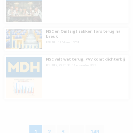
NSC en Omtzigt zakken fors terug na
breuk
PEIL.NL
| 11 februari 2024
NSC valt wat terug, PVV komt dichterbij
POLITIEK
,
POLITIEK
| 11 november 2023
1
2
3
…
149