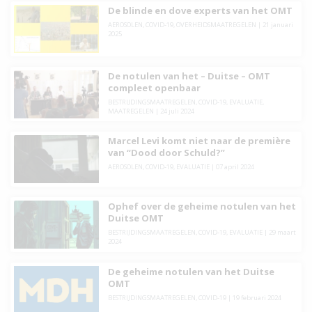
De blinde en dove experts van het OMT
AEROSOLEN
,
COVID-19
,
OVERHEIDSMAATREGELEN
| 21 januari
2025
De notulen van het – Duitse – OMT
compleet openbaar
BESTRIJDINGSMAATREGELEN
,
COVID-19
,
EVALUATIE
,
MAATREGELEN
| 24 juli 2024
Marcel Levi komt niet naar de première
van “Dood door Schuld?”
AEROSOLEN
,
COVID-19
,
EVALUATIE
| 07 april 2024
Ophef over de geheime notulen van het
Duitse OMT
BESTRIJDINGSMAATREGELEN
,
COVID-19
,
EVALUATIE
| 29 maart
2024
De geheime notulen van het Duitse
OMT
BESTRIJDINGSMAATREGELEN
,
COVID-19
| 19 februari 2024