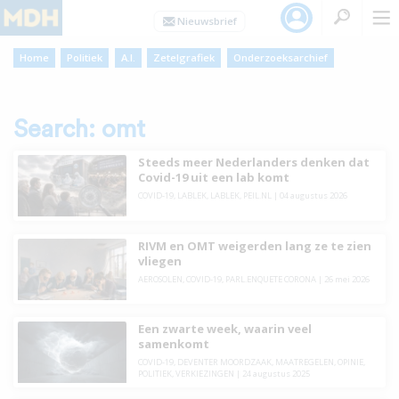
Home
Politiek
A.I.
Zetelgrafiek
Onderzoeksarchief
Search: omt
Steeds meer Nederlanders denken dat
Covid-19 uit een lab komt
COVID-19
,
LABLEK
,
LABLEK
,
PEIL.NL
| 04 augustus 2026
RIVM en OMT weigerden lang ze te zien
vliegen
AEROSOLEN
,
COVID-19
,
PARL.ENQUETE CORONA
| 26 mei 2026
Een zwarte week, waarin veel
samenkomt
COVID-19
,
DEVENTER MOORDZAAK
,
MAATREGELEN
,
OPINIE
,
POLITIEK
,
VERKIEZINGEN
| 24 augustus 2025