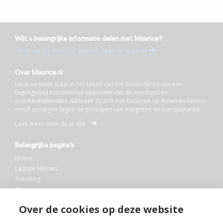
Wilt u belangrijke informatie delen met Maurice?
Stuur uw tip, vraag of verzoek naar de redactie
Over Maurice.nl
Deze website staat in het teken van het bevorderen van een
tegengeluid rondom het optreden van de overheid en
overheidsdiensten wanneer zij zich niet baseren op feiten en kennis
en/of zondigen tegen de principes van integriteit en transparantie.
Lees meer over deze site
Belangrijke pagina’s
Home
Laatste Nieuws
Trending
Blog Maurice
AI
Over de cookies op deze website
Bibliotheek