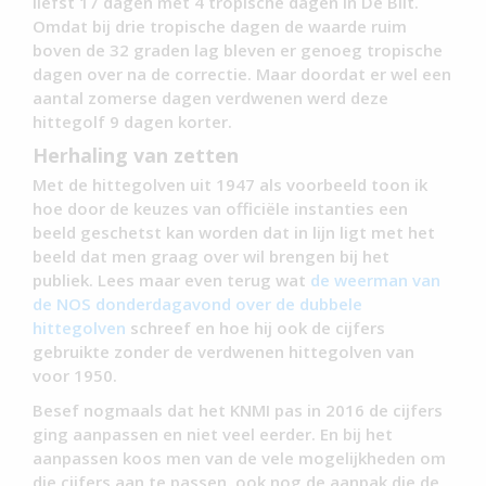
liefst 17 dagen met 4 tropische dagen in De Bilt.
Omdat bij drie tropische dagen de waarde ruim
boven de 32 graden lag bleven er genoeg tropische
dagen over na de correctie. Maar doordat er wel een
aantal zomerse dagen verdwenen werd deze
hittegolf 9 dagen korter.
Herhaling van zetten
Met de hittegolven uit 1947 als voorbeeld toon ik
hoe door de keuzes van officiële instanties een
beeld geschetst kan worden dat in lijn ligt met het
beeld dat men graag over wil brengen bij het
publiek. Lees maar even terug wat
de weerman van
de NOS donderdagavond over de dubbele
hittegolven
schreef en hoe hij ook de cijfers
gebruikte zonder de verdwenen hittegolven van
voor 1950.
Besef nogmaals dat het KNMI pas in 2016 de cijfers
ging aanpassen en niet veel eerder. En bij het
aanpassen koos men van de vele mogelijkheden om
die cijfers aan te passen ook nog de aanpak die de