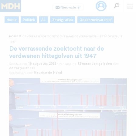
Home
Politiek
A.I.
Zetelgrafiek
Onderzoeksarchief
»
HOME
DE VERRASSENDE ZOEKTOCHT NAAR DE VERDWENEN HITTEGOLVEN UIT
1947
De verrassende zoektocht naar de
verdwenen hittegolven uit 1947
Geplaatst op
16 augustus 2025
•
Aanpassing
12 maanden
geleden
door
editor yolandal
Geschreven door
Maurice de Hond