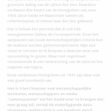
grootste daling van de cijfers liet zien. Daardoor
verdween drie kwart van de hittegolven van voor
1950. Door Eelde en Maastricht samen als
referentiepunt te nemen was dat niet gebeurd.
Dat is helaas het patroon dat ik ook heb
waargenomen tijdens de Coronaperiode. Door het
aanpassen van (vaak wetenschappelijke) criteria kon
de realiteit worden geherinterpreteerd. Mijn site
staat er vol mee en ik bespaar u daarvan weer een
opsomming te geven. Maar met regelmaat
constateerde ik een verkrachting van de data en het
negeren van logica.
Deze verdwenen hittegolven uit 1947 zijn daar ook
een goed voorbeeld van.
Het is triest hoezeer veel wetenschappelijke
instituten, wetenschappers en media
“samenspannen” om het beeld over te brengen dat
men graag wil, terwijl de onderliggende data
uitermate twijfelachtig is van kwaliteit en/of