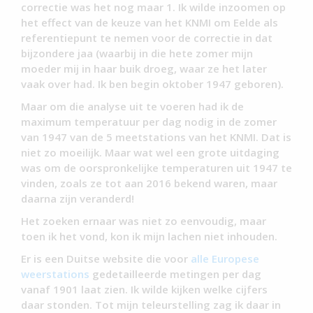
correctie was het nog maar 1. Ik wilde inzoomen op
het effect van de keuze van het KNMI om Eelde als
referentiepunt te nemen voor de correctie in dat
bijzondere jaa (waarbij in die hete zomer mijn
moeder mij in haar buik droeg, waar ze het later
vaak over had. Ik ben begin oktober 1947 geboren).
Maar om die analyse uit te voeren had ik de
maximum temperatuur per dag nodig in de zomer
van 1947 van de 5 meetstations van het KNMI. Dat is
niet zo moeilijk. Maar wat wel een grote uitdaging
was om de oorspronkelijke temperaturen uit 1947 te
vinden, zoals ze tot aan 2016 bekend waren, maar
daarna zijn veranderd!
Het zoeken ernaar was niet zo eenvoudig, maar
toen ik het vond, kon ik mijn lachen niet inhouden.
Er is een Duitse website die voor
alle Europese
weerstations
gedetailleerde metingen per dag
vanaf 1901 laat zien. Ik wilde kijken welke cijfers
daar stonden. Tot mijn teleurstelling zag ik daar in