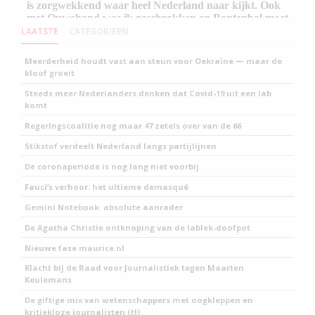
LAATSTE
CATEGORIEEN
Meerderheid houdt vast aan steun voor Oekraïne — maar de
kloof groeit
Steeds meer Nederlanders denken dat Covid-19 uit een lab
komt
Regeringscoalitie nog maar 47 zetels over van de 66
Stikstof verdeelt Nederland langs partijlijnen
De coronaperiode is nog lang niet voorbij
Fauci’s verhoor: het ultieme demasqué
Gemini Notebook: absolute aanrader
De Agatha Christie ontknoping van de lablek-doofpot
Nieuwe fase maurice.nl
Klacht bij de Raad voor Journalistiek tegen Maarten
Keulemans
De giftige mix van wetenschappers met oogkleppen en
kritiekloze journalisten (H)