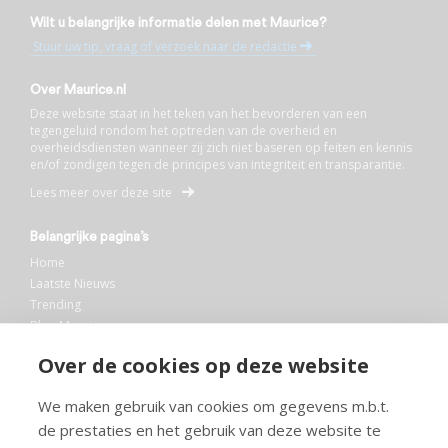
Wilt u belangrijke informatie delen met Maurice?
Stuur uw tip, vraag of verzoek naar de redactie
Over Maurice.nl
Deze website staat in het teken van het bevorderen van een
tegengeluid rondom het optreden van de overheid en
overheidsdiensten wanneer zij zich niet baseren op feiten en kennis
en/of zondigen tegen de principes van integriteit en transparantie.
Lees meer over deze site
Belangrijke pagina’s
Home
Laatste Nieuws
Trending
Blog Maurice
AI
Over de cookies op deze website
Bibliotheek
We maken gebruik van cookies om gegevens m.b.t.
Info en service
de prestaties en het gebruik van deze website te
FAQ