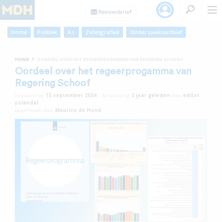
Home
Politiek
A.I.
Zetelgrafiek
Onderzoeksarchief
»
HOME
OORDEEL OVER HET REGEERPROGAMMA VAN REGERING SCHOOF
Oordeel over het regeerprogamma van
Regering Schoof
Geplaatst op
15 september 2024
•
Aanpassing
2 jaar
geleden
door
editor
yolandal
Geschreven door
Maurice de Hond