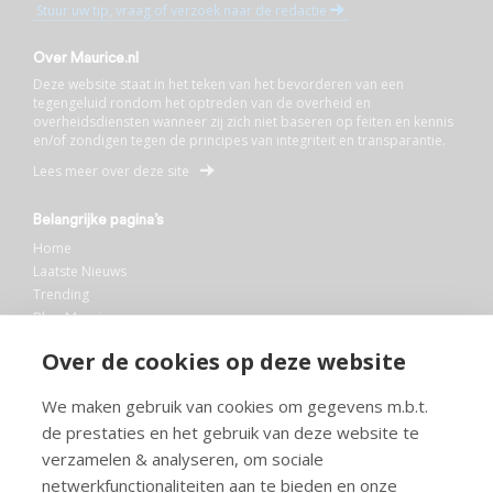
Stuur uw tip, vraag of verzoek naar de redactie
Over Maurice.nl
Deze website staat in het teken van het bevorderen van een
tegengeluid rondom het optreden van de overheid en
overheidsdiensten wanneer zij zich niet baseren op feiten en kennis
en/of zondigen tegen de principes van integriteit en transparantie.
Lees meer over deze site
Belangrijke pagina’s
Home
Laatste Nieuws
Trending
Blog Maurice
AI
Over de cookies op deze website
Bibliotheek
We maken gebruik van cookies om gegevens m.b.t.
Info en service
de prestaties en het gebruik van deze website te
FAQ
verzamelen & analyseren, om sociale
Doneren
netwerkfunctionaliteiten aan te bieden en onze
Privacy