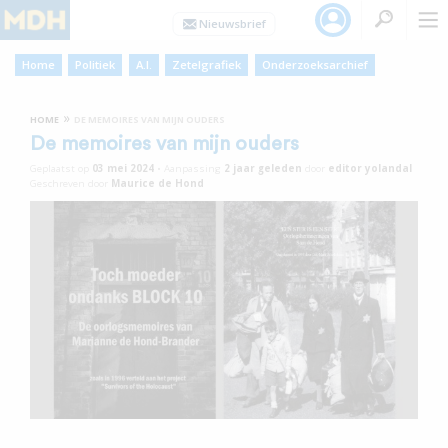
Home
Politiek
A.I.
Zetelgrafiek
Onderzoeksarchief
»
HOME
DE MEMOIRES VAN MIJN OUDERS
De memoires van mijn ouders
Geplaatst op
03 mei 2024
•
Aanpassing
2 jaar
geleden
door
editor yolandal
Geschreven door
Maurice de Hond