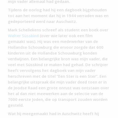
mijn vader allemaal had gedaan.
Tijdens de oorlog had hij een dagboek bijgehouden
tot aan het moment dat hij in 1944 verraden was en
gedeporteerd werd naar Auschwitz.
Mark Schellekens schreef als student een boek over
Walter Süsskind
(over wie later ook een film
gemaakt was). Hij was een medewerker van de
Hollandse Schouwburg die ervoor zorgde dat 600
kinderen uit de Hollandse Schouwburg konden
verdwijnen. Een belangrijke bron was mijn vader, die
veel met Süsskind te maken had gehad. De schrijver
heeft vervolgens het dagboek van mijn vader
herschreven met de titel “Een Ster is een Ster”. Een
belangrijke uitspraak die mijn vader deed toen er in
de Joodse Raad een grote onrust was ontstaan over
het al dan niet meewerken aan de selectie van de
7000 eerste Joden, die op transport zouden worden
gesteld.
Wat hij meegemaakt had in Auschwitz heeft hij