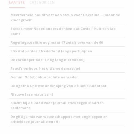
LAATSTE
CATEGORIEEN
Meerderheid houdt vast aan steun voor Oekraïne — maar de
kloof groeit
Steeds meer Nederlanders denken dat Covid-19 uit een lab
komt
Regeringscoalitie nog maar 47 zetels over van de 66
Stikstof verdeelt Nederland langs partijlijnen
De coronaperiode is nog lang niet voorbij
Fauci’s verhoor: het ultieme demasqué
Gemini Notebook: absolute aanrader
De Agatha Christie ontknoping van de lablek-doofpot
Nieuwe fase maurice.nl
Klacht bij de Raad voor Journalistiek tegen Maarten
Keulemans
De giftige mix van wetenschappers met oogkleppen en
kritiekloze journalisten (H)