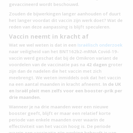
gevaccineerd wordt beschouwd.
Zouden de bijwerkingen langer aanhouden of duurt
het langer voordat dit vaccin zijn werk doet? Wat de
reden van deze aanpassing is blijft speculeren.
Vaccin neemt in kracht af
Wat we wel weten is dat in een
Israëlisch onderzoek
naar veiligheid van het BNT162b2-mRNA Covid-19-
vaccin werd geschat dat bij de Omikron variant de
voordelen van de vaccinatie pas na
42 dagen
groter
zijn dan de nadelen die het vaccin met zich
meebrengt. We weten inmiddels ook dat het vaccin
na een aantal maanden in kracht afneemt.
In de UK
en Israël pleit men zelfs voor een booster-prik per
drie maanden.
Wanneer je na drie maanden weer een nieuwe
booster geeft, blijft er maar een relatief korte
periode van enkele maanden over waarin de
effectiviteit van het vaccin hoog is. De periode
waarin een vaccinatie zijn werking behoudt is van