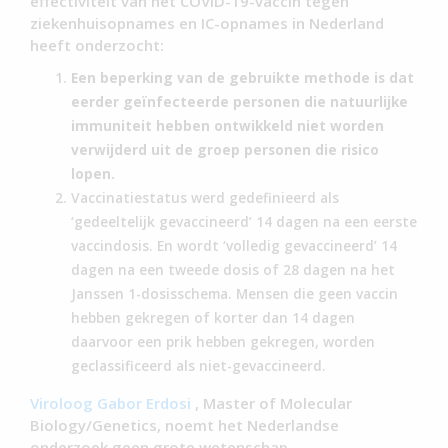
effectiviteit van het COVID-19-vaccin tegen
ziekenhuisopnames en IC-opnames in Nederland
heeft onderzocht:
Een beperking van de gebruikte methode is dat
eerder geïnfecteerde personen die natuurlijke
immuniteit hebben ontwikkeld niet worden
verwijderd uit de groep personen die risico
lopen.
Vaccinatiestatus werd gedefinieerd als
‘gedeeltelijk gevaccineerd’ 14 dagen na een eerste
vaccindosis. En wordt ‘volledig gevaccineerd’ 14
dagen na een tweede dosis of 28 dagen na het
Janssen 1-dosisschema. Mensen die geen vaccin
hebben gekregen of korter dan 14 dagen
daarvoor een prik hebben gekregen, worden
geclassificeerd als niet-gevaccineerd.
Viroloog Gabor Erdosi
, Master of Molecular
Biology/Genetics, noemt het Nederlandse
onderzoek geen grote wetenschap.