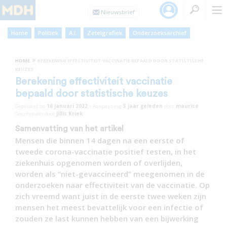
Home
Politiek
A.I.
Zetelgrafiek
Onderzoeksarchief
»
HOME
BEREKENING EFFECTIVITEIT VACCINATIE BEPAALD DOOR STATISTISCHE
KEUZES
Berekening effectiviteit vaccinatie
bepaald door statistische keuzes
Geplaatst op
16 januari 2022
•
Aanpassing
3 jaar
geleden
door
maurice
Geschreven door
Jillis Kriek
Samenvatting van het artikel
Mensen die binnen 14 dagen na een eerste of
tweede corona-vaccinatie positief testen, in het
ziekenhuis opgenomen worden of overlijden,
worden als “niet-gevaccineerd” meegenomen in de
onderzoeken naar effectiviteit van de vaccinatie. Op
zich vreemd want juist in de eerste twee weken zijn
mensen het meest bevattelijk voor een infectie of
zouden ze last kunnen hebben van een bijwerking