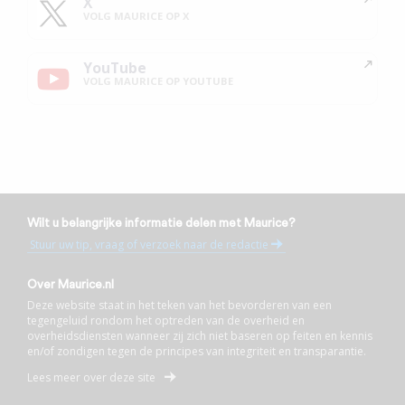
X
VOLG MAURICE OP X
YouTube
VOLG MAURICE OP YOUTUBE
Wilt u belangrijke informatie delen met Maurice?
Stuur uw tip, vraag of verzoek naar de redactie
Over Maurice.nl
Deze website staat in het teken van het bevorderen van een
tegengeluid rondom het optreden van de overheid en
overheidsdiensten wanneer zij zich niet baseren op feiten en kennis
en/of zondigen tegen de principes van integriteit en transparantie.
Lees meer over deze site