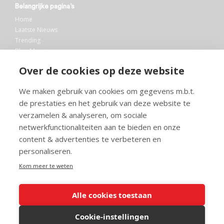
Belangrijke pagina’s
Home
Laatste Nieuws
Trending
Blog Maurice
AI
Over de cookies op deze website
Bibliotheek
We maken gebruik van cookies om gegevens m.b.t.
Info en service
de prestaties en het gebruik van deze website te
FAQ
verzamelen & analyseren, om sociale
Doneren
netwerkfunctionaliteiten aan te bieden en onze
Privacy
content & advertenties te verbeteren en
Voorwaarden
Meedoen
personaliseren.
Kom meer te weten
Alle cookies toestaan
© 2026 Maurice.nl - Alle rechten voorbehouden. Op alle artikelen rust
copyright. Voor meer info, mail naar
contact@maurice.nl
.
Cookie-instellingen