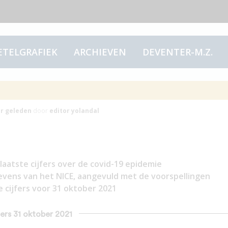
ETELGRAFIEK
ARCHIEVEN
DEVENTER-M.Z.
rs 31 oktober 2021
ar
geleden
door
editor yolandal
laatste cijfers over de covid-19 epidemie
evens van het NICE, aangevuld met de voorspellingen
cijfers voor 31 oktober 2021
fers 31 oktober 2021