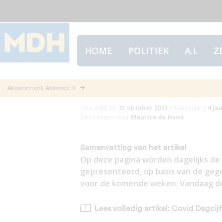
HOME
POLITIEK
A.I.
Z
Covid Dagcijfe
Abonnement: Abonnee ()
Geplaatst op
31 oktober 2021
•
Aanpassing
4 ja
Geschreven door
Maurice de Hond
Samenvatting van het artikel
Op deze pagina worden dagelijks de 
gepresenteerd, op basis van de geg
voor de komende weken. Vandaag de 
Lees volledig artikel: Covid Dagcij