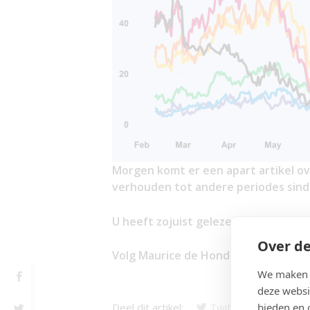
Morgen komt er een apart artikel o
verhouden tot andere periodes sind
U heeft zojuist gelezen: Covid Dagci
Over de
Volg Maurice de Hond op
Twitter
e
We maken g
deze websi
bieden en 
Deel dit artikel:
Twitter
Facebo