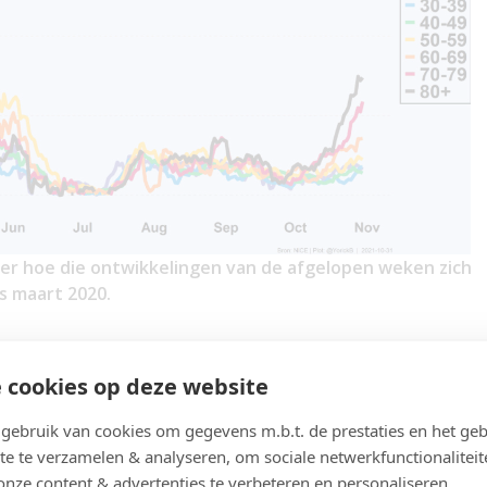
ver hoe die ontwikkelingen van de afgelopen weken zich
s maart 2020.
jfers 31 oktober 2021.
 cookies op deze website
n
YouTube
.
ebruik van cookies om gegevens m.b.t. de prestaties en het geb
te te verzamelen & analyseren, om sociale netwerkfunctionaliteit
onze content & advertenties te verbeteren en personaliseren.
ok
Linkedin
WhatsApp