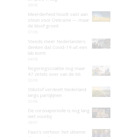
09/08
Meerderheid houdt vast aan
steun voor Oekraïne — maar
de kloof groeit
07/08
Steeds meer Nederlanders
denken dat Covid-19 uit een
lab komt
04/08
Regeringscoalitie nog maar
47 zetels over van de 66
02/08
Stikstof verdeelt Nederland
langs partijlijnen
02/08
De coronaperiode is nog lang
niet voorbij
28/07
Fauci’s verhoor: het ultieme