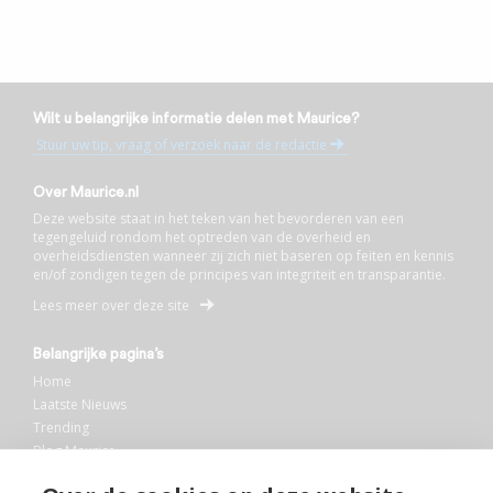
Wilt u belangrijke informatie delen met Maurice?
Stuur uw tip, vraag of verzoek naar de redactie
Over Maurice.nl
Deze website staat in het teken van het bevorderen van een
tegengeluid rondom het optreden van de overheid en
overheidsdiensten wanneer zij zich niet baseren op feiten en kennis
en/of zondigen tegen de principes van integriteit en transparantie.
Lees meer over deze site
Belangrijke pagina’s
Home
Laatste Nieuws
Trending
Blog Maurice
AI