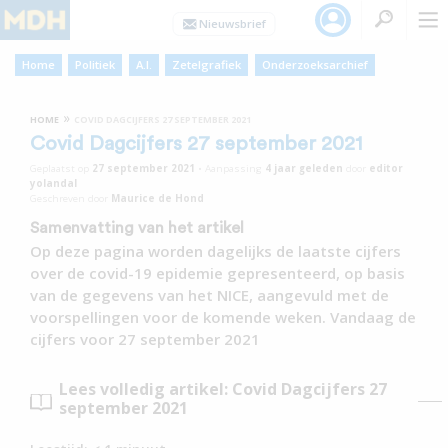
Home
Politiek
A.I.
Zetelgrafiek
Onderzoeksarchief
»
HOME
COVID DAGCIJFERS 27 SEPTEMBER 2021
Covid Dagcijfers 27 september 2021
Geplaatst op
27 september 2021
•
Aanpassing
4 jaar
geleden
door
editor
yolandal
Geschreven door
Maurice de Hond
Samenvatting van het artikel
Op deze pagina worden dagelijks de laatste cijfers
over de covid-19 epidemie gepresenteerd, op basis
van de gegevens van het NICE, aangevuld met de
voorspellingen voor de komende weken. Vandaag de
cijfers voor 27 september 2021
Lees volledig artikel: Covid Dagcijfers 27
september 2021