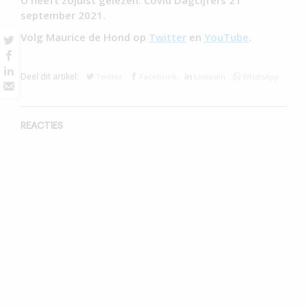
U heeft zojuist gelezen: Covid Dagcijfers 21
september 2021.
Volg Maurice de Hond op
Twitter
en
YouTube
.
Deel dit artikel:
Twitter
Facebook
Linkedin
WhatsApp
REACTIES