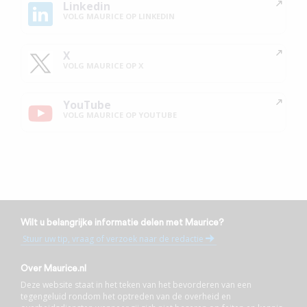
Linkedin
VOLG MAURICE OP LINKEDIN
X
VOLG MAURICE OP X
YouTube
VOLG MAURICE OP YOUTUBE
Wilt u belangrijke informatie delen met Maurice?
Stuur uw tip, vraag of verzoek naar de redactie
Over Maurice.nl
Deze website staat in het teken van het bevorderen van een
tegengeluid rondom het optreden van de overheid en