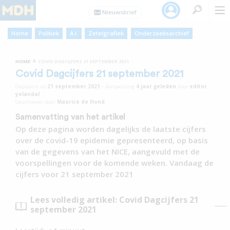
Home
Politiek
A.I.
Zetelgrafiek
Onderzoeksarchief
»
HOME
COVID DAGCIJFERS 21 SEPTEMBER 2021
Covid Dagcijfers 21 september 2021
Geplaatst op
21 september 2021
•
Aanpassing
4 jaar
geleden
door
editor
yolandal
Geschreven door
Maurice de Hond
Samenvatting van het artikel
Op deze pagina worden dagelijks de laatste cijfers
over de covid-19 epidemie gepresenteerd, op basis
van de gegevens van het NICE, aangevuld met de
voorspellingen voor de komende weken. Vandaag de
cijfers voor 21 september 2021
Lees volledig artikel: Covid Dagcijfers 21
september 2021