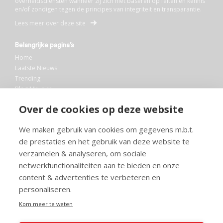
overheidsdiensten wanneer zij zich niet baseren op feiten en kennis
en/of zondigen tegen de principes van integriteit en transparantie.
Lees meer over deze site
Belangrijke pagina’s
Home
Laatste Nieuws
Trending
Blog Maurice
AI
Over de cookies op deze website
Bibliotheek
We maken gebruik van cookies om gegevens m.b.t.
Info en service
de prestaties en het gebruik van deze website te
FAQ
verzamelen & analyseren, om sociale
Doneren
netwerkfunctionaliteiten aan te bieden en onze
Privacy
content & advertenties te verbeteren en
Voorwaarden
Meedoen
personaliseren.
Kom meer te weten