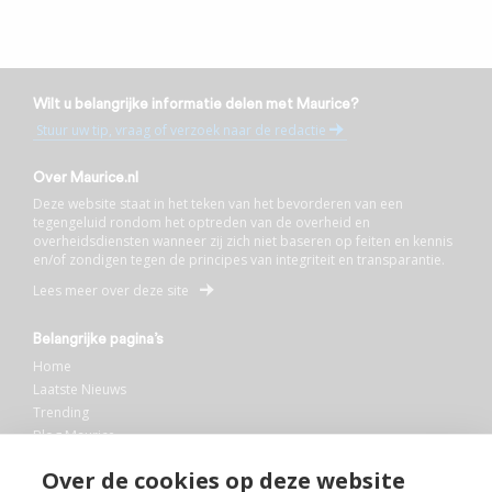
Wilt u belangrijke informatie delen met Maurice?
Stuur uw tip, vraag of verzoek naar de redactie
Over Maurice.nl
Deze website staat in het teken van het bevorderen van een
tegengeluid rondom het optreden van de overheid en
overheidsdiensten wanneer zij zich niet baseren op feiten en kennis
en/of zondigen tegen de principes van integriteit en transparantie.
Lees meer over deze site
Belangrijke pagina’s
Home
Laatste Nieuws
Trending
Blog Maurice
AI
Over de cookies op deze website
Bibliotheek