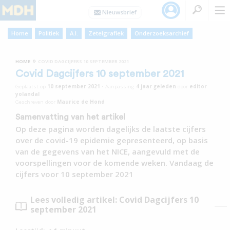
Home
Politiek
A.I.
Zetelgrafiek
Onderzoeksarchief
»
HOME
COVID DAGCIJFERS 10 SEPTEMBER 2021
Covid Dagcijfers 10 september 2021
Geplaatst op
10 september 2021
•
Aanpassing
4 jaar
geleden
door
editor
yolandal
Geschreven door
Maurice de Hond
Samenvatting van het artikel
Op deze pagina worden dagelijks de laatste cijfers
over de covid-19 epidemie gepresenteerd, op basis
van de gegevens van het NICE, aangevuld met de
voorspellingen voor de komende weken. Vandaag de
cijfers voor 10 september 2021
Lees volledig artikel: Covid Dagcijfers 10
september 2021