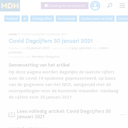
Ontvang de nieuwsbrief
Politiek
AI
Zetelgrafiek
Persoonlijk
Onderzoeks-archief
Coron
»
HOME
COVID DAGCIJFERS 30 JANUARI 2021
Covid Dagcijfers 30 januari 2021
Geplaatst op
30 januari 2021
•
Aanpassing
4 jaar
geleden
door
editor
yolandal
Geschreven door
Herman Steigstra
Samenvatting van het artikel
Op deze pagina worden dagelijks de laatste cijfers
over de covid-19 epidemie gepresenteerd, op basis
van de gegevens van het NICE, aangevuld met de
voorspellingen voor de komende maanden. Vandaag
de cijfers voor 30 januari 2021
Lees volledig artikel: Covid Dagcijfers 30
januari 2021