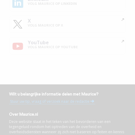
VOLG MAURICE OP LINKEDIN
X
VOLG MAURICE OP X
YouTube
VOLG MAURICE OP YOUTUBE
Wilt u belangrijke informatie delen met Maurice?
Stuur uw tip, vraag of verzoek naar de redactie
Over Maurice.nl
Deze website staat in het teken van het bevorderen van een
tegengeluid rondom het optreden van de overheid en
overheidsdiensten wanneer zij zich niet baseren op feiten en kennis