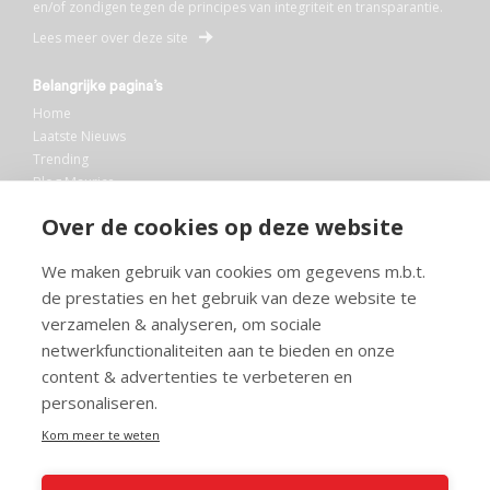
en/of zondigen tegen de principes van integriteit en transparantie.
Lees meer over deze site
Belangrijke pagina’s
Home
Laatste Nieuws
Trending
Blog Maurice
AI
Over de cookies op deze website
Bibliotheek
We maken gebruik van cookies om gegevens m.b.t.
Info en service
de prestaties en het gebruik van deze website te
FAQ
verzamelen & analyseren, om sociale
Doneren
netwerkfunctionaliteiten aan te bieden en onze
Privacy
content & advertenties te verbeteren en
Voorwaarden
Meedoen
personaliseren.
Kom meer te weten