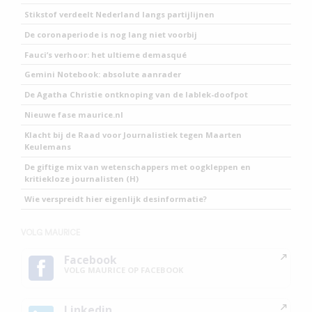
Stikstof verdeelt Nederland langs partijlijnen
De coronaperiode is nog lang niet voorbij
Fauci’s verhoor: het ultieme demasqué
Gemini Notebook: absolute aanrader
De Agatha Christie ontknoping van de lablek-doofpot
Nieuwe fase maurice.nl
Klacht bij de Raad voor Journalistiek tegen Maarten
Keulemans
De giftige mix van wetenschappers met oogkleppen en
kritiekloze journalisten (H)
Wie verspreidt hier eigenlijk desinformatie?
VOLG MAURICE
Facebook
VOLG MAURICE OP FACEBOOK
Linkedin