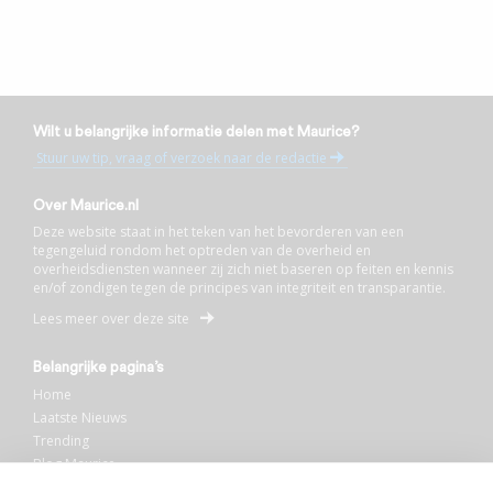
Wilt u belangrijke informatie delen met Maurice?
Stuur uw tip, vraag of verzoek naar de redactie
Over Maurice.nl
Deze website staat in het teken van het bevorderen van een
tegengeluid rondom het optreden van de overheid en
overheidsdiensten wanneer zij zich niet baseren op feiten en kennis
en/of zondigen tegen de principes van integriteit en transparantie.
Lees meer over deze site
Belangrijke pagina’s
Home
Laatste Nieuws
Trending
Blog Maurice
AI