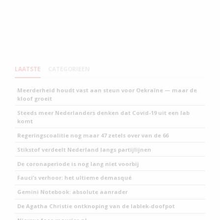
LAATSTE
CATEGORIEEN
Meerderheid houdt vast aan steun voor Oekraïne — maar de
kloof groeit
Steeds meer Nederlanders denken dat Covid-19 uit een lab
komt
Regeringscoalitie nog maar 47 zetels over van de 66
Stikstof verdeelt Nederland langs partijlijnen
De coronaperiode is nog lang niet voorbij
Fauci’s verhoor: het ultieme demasqué
Gemini Notebook: absolute aanrader
De Agatha Christie ontknoping van de lablek-doofpot