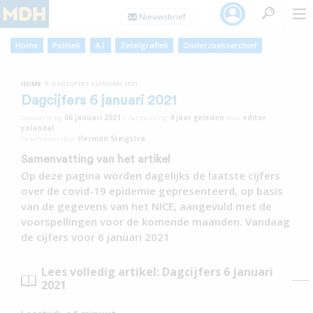
Home
Politiek
A.I.
Zetelgrafiek
Onderzoeksarchief
»
HOME
DAGCIJFERS 6 JANUARI 2021
Dagcijfers 6 januari 2021
Geplaatst op
06 januari 2021
•
Aanpassing
4 jaar
geleden
door
editor
yolandal
Geschreven door
Herman Steigstra
Samenvatting van het artikel
Op deze pagina worden dagelijks de laatste cijfers
over de covid-19 epidemie gepresenteerd, op basis
van de gegevens van het NICE, aangevuld met de
voorspellingen voor de komende maanden. Vandaag
de cijfers voor 6 januari 2021
Lees volledig artikel: Dagcijfers 6 januari
2021