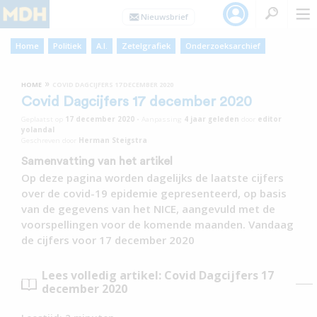
Home
Politiek
A.I.
Zetelgrafiek
Onderzoeksarchief
»
HOME
COVID DAGCIJFERS 17 DECEMBER 2020
Covid Dagcijfers 17 december 2020
Geplaatst op
17 december 2020
•
Aanpassing
4 jaar
geleden
door
editor
yolandal
Geschreven door
Herman Steigstra
Samenvatting van het artikel
Op deze pagina worden dagelijks de laatste cijfers
over de covid-19 epidemie gepresenteerd, op basis
van de gegevens van het NICE, aangevuld met de
voorspellingen voor de komende maanden. Vandaag
de cijfers voor 17 december 2020
Lees volledig artikel: Covid Dagcijfers 17
december 2020