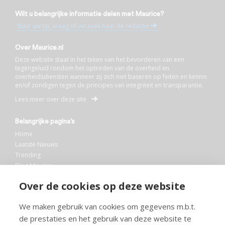
Wilt u belangrijke informatie delen met Maurice?
Stuur uw tip, vraag of verzoek naar de redactie
Over Maurice.nl
Deze website staat in het teken van het bevorderen van een
tegengeluid rondom het optreden van de overheid en
overheidsdiensten wanneer zij zich niet baseren op feiten en kennis
en/of zondigen tegen de principes van integriteit en transparantie.
Lees meer over deze site
Belangrijke pagina’s
Home
Laatste Nieuws
Trending
Blog Maurice
AI
Over de cookies op deze website
Bibliotheek
We maken gebruik van cookies om gegevens m.b.t.
Info en service
de prestaties en het gebruik van deze website te
FAQ