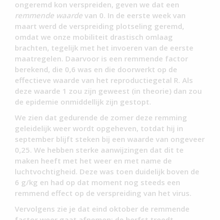
ongeremd kon verspreiden, geven we dat een
remmende waarde
van 0. In de eerste week van
maart werd de verspreiding plotseling geremd,
omdat we onze mobiliteit drastisch omlaag
brachten, tegelijk met het invoeren van de eerste
maatregelen. Daarvoor is een remmende factor
berekend, die 0,6 was en die doorwerkt op de
effectieve waarde van het reproductiegetal R. Als
deze waarde 1 zou zijn geweest (in theorie) dan zou
de epidemie onmiddellijk zijn gestopt.
We zien dat gedurende de zomer deze remming
geleidelijk weer wordt opgeheven, totdat hij in
september blijft steken bij een waarde van ongeveer
0,25. We hebben sterke aanwijzingen dat dit te
maken heeft met het weer en met name de
luchtvochtigheid. Deze was toen duidelijk boven de
6 g/kg en had op dat moment nog steeds een
remmend effect op de verspreiding van het virus.
Vervolgens zie je dat eind oktober de remmende
factor weer gaat afnemen: de herfst treedt