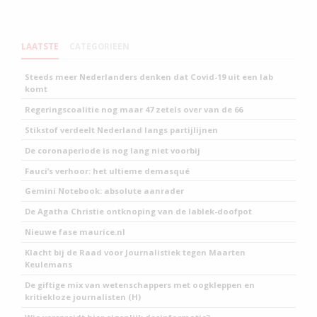
LAATSTE
CATEGORIEEN
Steeds meer Nederlanders denken dat Covid-19 uit een lab
komt
Regeringscoalitie nog maar 47 zetels over van de 66
Stikstof verdeelt Nederland langs partijlijnen
De coronaperiode is nog lang niet voorbij
Fauci’s verhoor: het ultieme demasqué
Gemini Notebook: absolute aanrader
De Agatha Christie ontknoping van de lablek-doofpot
Nieuwe fase maurice.nl
Klacht bij de Raad voor Journalistiek tegen Maarten
Keulemans
De giftige mix van wetenschappers met oogkleppen en
kritiekloze journalisten (H)