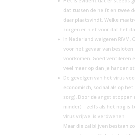
Het is evident dat er steeds gr
dat tussen de helft en twee d
daar plaatsvindt. Welke maatr
zorgen er niet voor dat het da
In Nederland weigeren RIVM, 
voor het gevaar van besloten
voorkomen. Goed ventileren e
veel meer op dan je handen st
De gevolgen van het virus voor
economisch, sociaal als op he
zorg). Door de angst stoppen 
minder) – zelfs als het nog is 
virus vrijwel is verdwenen.
Maar die zal blijven bestaan z