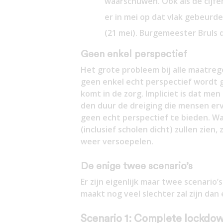
waarschuwen. Ook als de cijfer
er in mei op dat vlak gebeurd
(21 mei). Burgemeester Bruls d
Geen enkel perspectief
Het grote probleem bij alle maatrege
geen enkel echt perspectief wordt g
komt in de zorg. Impliciet is dat me
den duur de dreiging die mensen erv
geen echt perspectief te bieden. Wa
(inclusief scholen dicht) zullen zien
weer versoepelen.
De enige twee scenario’s
Er zijn eigenlijk maar twee scenario’
maakt nog veel slechter zal zijn dan
Scenario 1: Complete lockdo