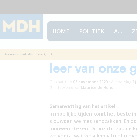
HOME
POLITIEK
A.I.
Z
Geachte Premie
Abonnement: Abonnee ()
leer van onze 
Geplaatst op
03 november 2020
•
Aanpassing
2 
Geschreven door
Maurice de Hond
Samenvatting van het artikel
In moeilijke tijden komt het beste
sjouwden we met zandzakken. En ook 
mouwen steken. Dit inzicht zou de k
we vooral wat we allemaal niet moge