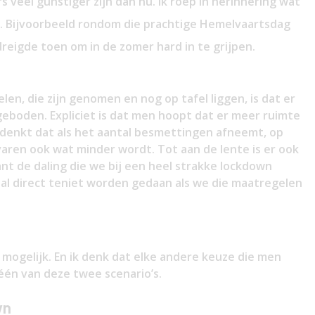
s veel gunstiger zijn dan nu. Ik roep in herinnering wat
e. Bijvoorbeeld rondom die prachtige Hemelvaartsdag
reigde toen om in de zomer hard in te grijpen.
len, die zijn genomen en nog op tafel liggen, is dat er
eboden. Expliciet is dat men hoopt dat er meer ruimte
n denkt dat als het aantal besmettingen afneemt, op
aren ook wat minder wordt. Tot aan de lente is er ook
nt de daling die we bij een heel strakke lockdown
, zal direct teniet worden gedaan als we die maatregelen
s mogelijk. En ik denk dat elke andere keuze die men
 één van deze twee scenario’s.
wn