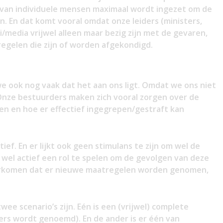
t van individuele mensen maximaal wordt ingezet om de
. En dat komt vooral omdat onze leiders (ministers,
i/media vrijwel alleen maar bezig zijn met de gevaren,
regelen die zijn of worden afgekondigd.
we ook nog vaak dat het aan ons ligt. Omdat we ons niet
nze bestuurders maken zich vooral zorgen over de
n en hoe er effectief ingegrepen/gestraft kan
ief. En er lijkt ook geen stimulans te zijn om wel de
wel actief een rol te spelen om de gevolgen van deze
orkomen dat er nieuwe maatregelen worden genomen,
twee scenario’s zijn. Eén is een (vrijwel) complete
ders wordt genoemd). En de ander is er één van