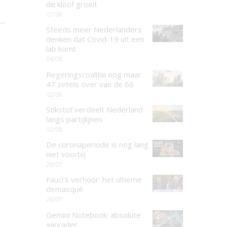
de kloof groeit
07/08
Steeds meer Nederlanders
denken dat Covid-19 uit een
lab komt
04/08
Regeringscoalitie nog maar
47 zetels over van de 66
02/08
Stikstof verdeelt Nederland
langs partijlijnen
02/08
De coronaperiode is nog lang
niet voorbij
28/07
Fauci’s verhoor: het ultieme
demasqué
28/07
Gemini Notebook: absolute
aanrader