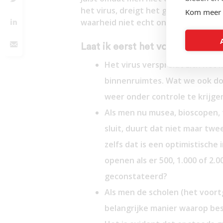
het virus, dreigt het gevaar op fout
Kom meer 
waarheid niet echt onder ogen.
Laat ik eerst het volgende duid
Het virus verspreidt zich het 
binnenruimtes. Wat we ook doe
weer onder controle te krijge
Als men nu musea, bioscopen, 
sluit, duurt dat niet maar t
zelfs dat is een optimistische
openen als er 500, 1.000 of 2
geconstateerd?
Als men de scholen (het voort
belangrijke manier waarop be