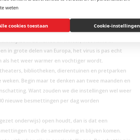
e beslissingen die onomkeerbaar zijn. Men ziet de
te weten
Alle cookies toestaan
Cookie-instellingen
elijk maken:
makkelijkst in de herfst en winter, met name in
n in grote delen van Europa, het virus is pas echt
n als het weer warmer en vochtiger wordt.
theaters, bibliotheken, dierentuinen en pretparken
wee weken. Begin maar te denken aan twee maanden en
 inschatting. Want zouden we die instellingen wel weer
.000 nieuwe besmettingen per dag worden
gezet onderwijs) open houdt, dan is dat een
smettingen toch de samenleving in blijven komen.