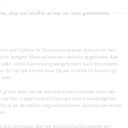
mier, stop met straffen en leer van onze geschiedenis
eren dat tijdens de Watersnoodramp, mensen in het
od te lenigen. Massaal werden dekens opgehaald. Aan
raakt, werd huisvesting aangeboden. Juist bij rampen
. En zijn we bereid voor elkaar in actie te komen op
 was.
n groot deel van de wereld) in een enorme crisis. Na
n we dat vrijwel overal in Europa zware maatregelen
st is en de winter nog moet komen, kunnen we ervan
en.
u iets ontstaan wat we bij historische rampen wel