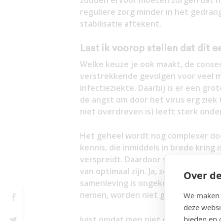
zouden ervoor moeten zorgen dat he
reguliere zorg minder in het gedran
stabilisatie aftekent.
Laat ik voorop stellen dat dit ee
Welke keuze je ook maakt, de conseq
verstrekkende gevolgen voor veel m
infectieziekte. Daarbij is er een gr
de angst om door het virus erg ziek 
niet overdreven is) leeft sterk onde
Het geheel wordt nog complexer do
kennis, die inmiddels in brede kring 
verspreidt. Daardoor werden en wo
van optimaal zijn. Ja, ze werken, m
Over de
samenleving is ongekend groot. En 
nemen, worden niet genomen of wor
We maken g
deze websi
bieden en 
Juist omdat men niet optimaal gebru