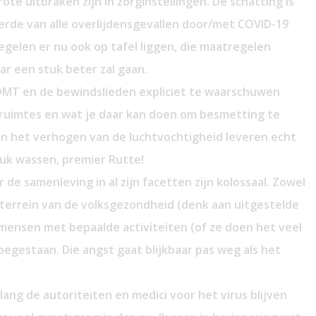
ote uitbraken zijn in zorginstellingen. De schatting is
erde van alle overlijdensgevallen door/met COVID-19
egelen er nu ook op tafel liggen, die maatregelen
ar een stuk beter zal gaan.
OMT en de bewindslieden expliciet te waarschuwen
 ruimtes en wat je daar kan doen om besmetting te
n het verhogen van de luchtvochtigheid leveren echt
uk wassen, premier Rutte!
 de samenleving in al zijn facetten zijn kolossaal. Zowel
t terrein van de volksgezondheid (denk aan uitgestelde
mensen met bepaalde activiteiten (of ze doen het veel
toegestaan. Die angst gaat blijkbaar pas weg als het
olang de autoriteiten en medici voor het virus blijven