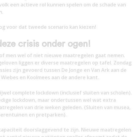
 volk een actieve rol kunnen spelen om de schade van
n.
og voor dat tweede scenario kan kiezen!
eze crisis onder ogen!
 of men wel of niet nieuwe maatregelen gaat nemen.
eloven liggen er diverse maatregelen op tafel. Zondag
ussies zijn gevoerd tussen De Jonge en Van Ark aan de
 Wiebes en Koolmees aan de andere kant.
jwel complete lockdown (inclusief sluiten van scholen).
edige lockdown, maar ondertussen wel wat extra
regelen van drie weken geleden. (Sluiten van musea,
dierentuinen en pretparken).
gcapaciteit doorslaggevend te zijn. Nieuwe maatregelen