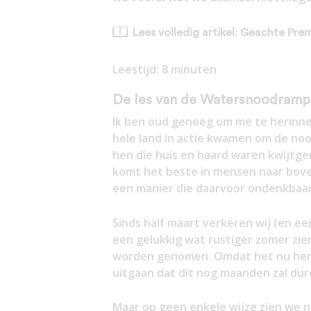
Lees volledig artikel: Geachte Pre
Leestijd:
8
minuten
De les van de Watersnoodramp
Ik ben oud genoeg om me te herinn
hele land in actie kwamen om de no
hen die huis en haard waren kwijtge
komt het beste in mensen naar boven
een manier die daarvoor ondenkbaar
Sinds half maart verkeren wij (en ee
een gelukkig wat rustiger zomer zie
worden genomen. Omdat het nu herf
uitgaan dat dit nog maanden zal dur
Maar op geen enkele wijze zien we n