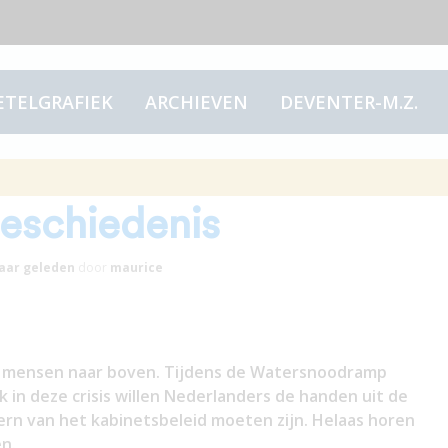
ETELGRAFIEK
ARCHIEVEN
DEVENTER-M.Z.
r, stop met straffen en
geschiedenis
jaar
geleden
door
maurice
 in mensen naar boven. Tijdens de Watersnoodramp
in deze crisis willen Nederlanders de handen uit de
ern van het kabinetsbeleid moeten zijn. Helaas horen
n.