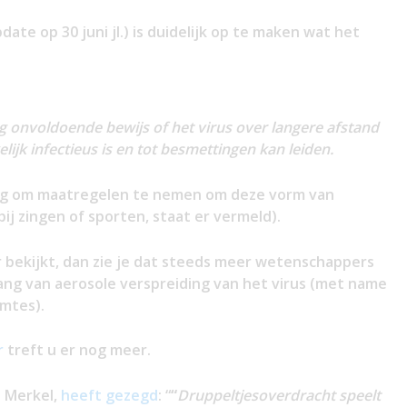
ate op 30 juni jl.) is duidelijk op te maken wat het
 onvoldoende bewijs of het virus over langere afstand
jk infectieus is en tot besmettingen kan leiden.
dig om maatregelen te nemen om deze vorm van
j zingen of sporten, staat er vermeld).
r bekijkt, dan zie je dat steeds meer wetenschappers
ang van aerosole verspreiding van het virus (met name
imtes).
r
treft u er nog meer.
n Merkel,
heeft gezegd
: “
“
Druppeltjesoverdracht speelt