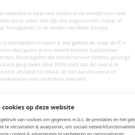
 maanden in heel veel landen in de wereld voor veel
nen we er zeker van zijn dat ergens in het najaar of
zal “terugkeren” in de landen van West-Europa.
ls in veel landen in maart jl. wel gebeurde, waar de IC-s
 virus doorgaans al een maand kunnen huishouden
rden. Maatregelen die (mede) ervoor hebben gezorgd
terk ging dalen. (Het RIVM stelt dat dit vooral te
eter afstand tot elkaar; ik stel dat dit vooral te
bijeenkomsten met meerdere mensen).
 zeker geen maand meer duren voordat er maatregelen
 cookies op deze website
geen gevaar meer dat onze IC-capacitieit niet
raken komen, dan zal dat wel grote gevolgen kunnen
ebruik van cookies om gegevens m.b.t. de prestaties en het geb
conomische, sociale als met betrekking tot de
te te verzamelen & analyseren, om sociale netwerkfunctionaliteit
an door de overheid bepaalde maatregelen genomen
onze content & advertenties te verbeteren en personaliseren.