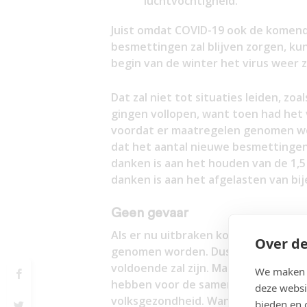
luchtvochtigheid.
Juist omdat COVID-19 ook de komende
besmettingen zal blijven zorgen, kun
begin van de winter het virus weer 
Dat zal niet tot situaties leiden, zoa
gingen vollopen, want toen had het
voordat er maatregelen genomen we
dat het aantal nieuwe besmettingen s
danken is aan het houden van de 1,5 m
danken is aan het afgelasten van 
Geen gevaar
Als er nu uitbraken komen, zal het
Over de
genomen worden. Dus we lopen echt 
voldoende zal zijn. Maar als er uitb
We maken g
hebben voor de samenleving, zowel e
deze websi
volksgezondheid. Want er zullen d
bieden en 