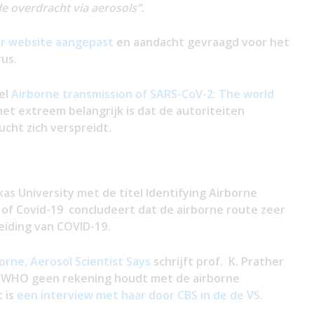
de overdracht via aerosols”.
r website aangepast
en aandacht gevraagd voor het
rus.
kel
Airborne transmission of SARS-CoV-2: The world
et extreem belangrijk is dat de autoriteiten
ucht zich verspreidt.
as University met de titel Identifying Airborne
of Covid-19 concludeert dat de airborne route zeer
reiding van COVID-19.
borne, Aerosol Scientist Says
schrijft prof. K. Prather
de WHO geen rekening houdt met de airborne
t is
een interview met haar door CBS in de de VS
.