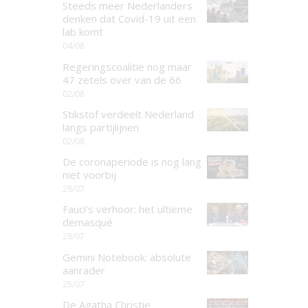
Steeds meer Nederlanders
denken dat Covid-19 uit een
lab komt
04/08
Regeringscoalitie nog maar
47 zetels over van de 66
02/08
Stikstof verdeelt Nederland
langs partijlijnen
02/08
De coronaperiode is nog lang
niet voorbij
28/07
Fauci’s verhoor: het ultieme
demasqué
28/07
Gemini Notebook: absolute
aanrader
25/07
De Agatha Christie