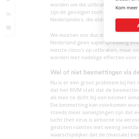
worden om die uitbraken in te dammen 
Kom meer 
zijn de gevolgen toch nog heel groo
Nederlanders, die elders wonen en we
We moeten ons dus maximaal inspann
Nederland geen superspreading even
minste risico’s op uitbraken, maar
worden met nadelige effecten voor
Wel of niet besmettingen via de
Nu is er een groot probleem bij het
dat het RIVM stelt dat de besmettin
als men te dicht bij een besmet iem
Die besmetting kan voorkomen worden
steeds meer aanwijzingen zijn dat e
lucht (het virus is airborne via aeros
gesloten ruimtes met weinig ventila
waarschijnlijker dat de (massale) be