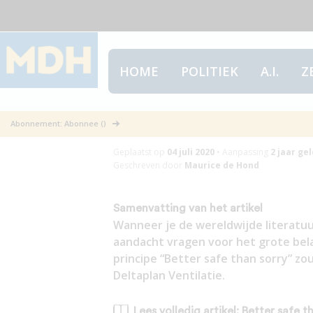
HOME
POLITIEK
A.I.
Z
Better safe th
Abonnement: Abonnee ()
Geplaatst op
04 juli 2020
•
Aanpassing
2 jaar
gel
Geschreven door
Maurice de Hond
Samenvatting van het artikel
Wanneer je de wereldwijde literatuu
aandacht vragen voor het grote bela
principe “Better safe than sorry” z
Deltaplan Ventilatie.
Lees volledig artikel: Better safe 