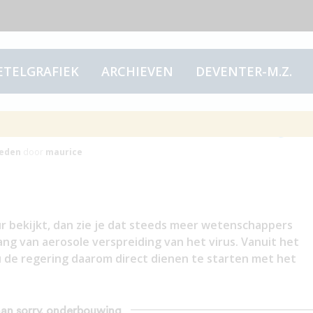
ETELGRAFIEK
ARCHIEVEN
DEVENTER-M.Z.
an sorry, onderbouwing
eden
door
maurice
r bekijkt, dan zie je dat steeds meer wetenschappers
ng van aerosole verspreiding van het virus. Vanuit het
ou de regering daarom direct dienen te starten met het
than sorry, onderbouwing