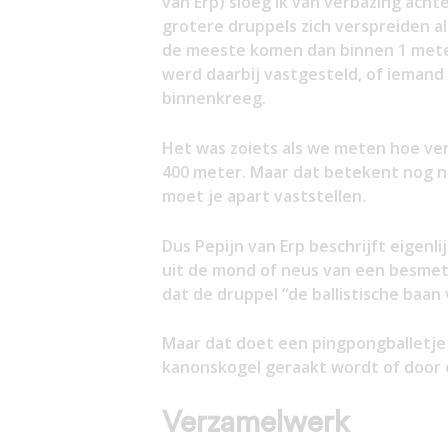
van Erp) sloeg ik van verbazing acht
grotere druppels zich verspreiden a
de meeste komen dan binnen 1 mete
werd daarbij vastgesteld, of iemand 
binnenkreeg.
Het was zoiets als we meten hoe ver 
400 meter. Maar dat betekent nog ni
moet je apart vaststellen.
Dus Pepijn van Erp beschrijft eigenli
uit de mond of neus van een besme
dat de druppel “de ballistische baan
Maar dat doet een pingpongballetje 
kanonskogel geraakt wordt of door 
Verzamelwerk