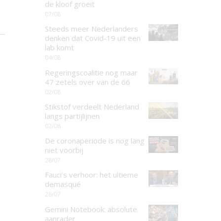
de kloof groeit
07/08
Steeds meer Nederlanders
denken dat Covid-19 uit een
lab komt
04/08
Regeringscoalitie nog maar
47 zetels over van de 66
02/08
Stikstof verdeelt Nederland
langs partijlijnen
02/08
De coronaperiode is nog lang
niet voorbij
28/07
Fauci’s verhoor: het ultieme
demasqué
28/07
Gemini Notebook: absolute
aanrader