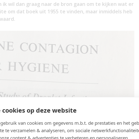
 ik wil dan graag naar de bron gaan om te kijken wat er
ite om dat boek uit 1955 te vinden, maar inmiddels heb
 waard.
 cookies op deze website
ebruik van cookies om gegevens m.b.t. de prestaties en het geb
te te verzamelen & analyseren, om sociale netwerkfunctionaliteit
onze content & advertenties te verbeteren en personaliseren.