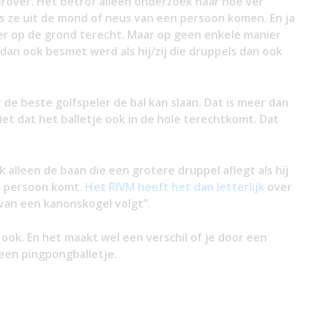
erover. Het betrof alleen onderzoek naar hoe ver
ls ze uit de mond of neus van een persoon komen. En ja
r op de grond terecht. Maar op geen enkele manier
dan ook besmet werd als hij/zij die druppels dan ook
de beste golfspeler de bal kan slaan. Dat is meer dan
et dat het balletje ook in de hole terechtkomt. Dat
jk alleen de baan die een grotere druppel aflegt als hij
t persoon komt
. Het RIVM heeft het dan letterlijk
over
 van een kanonskogel volgt”.
ook. En het maakt wel een verschil of je door een
een pingpongballetje.