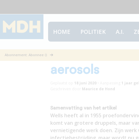
HOME
POLITIEK
A.I.
Z
Game, set & ma
Abonnement: Abonnee ()
aerosols
Geplaatst op
18 juni 2020
•
Aanpassing
1 jaar
ge
Geschreven door
Maurice de Hond
Samenvatting van het artikel
Wells heeft al in 1955 proefondervi
komt van grotere druppels, maar van
vernietigende werk doen. Zijn werk
infectiebestrijding, maar wordt nu 