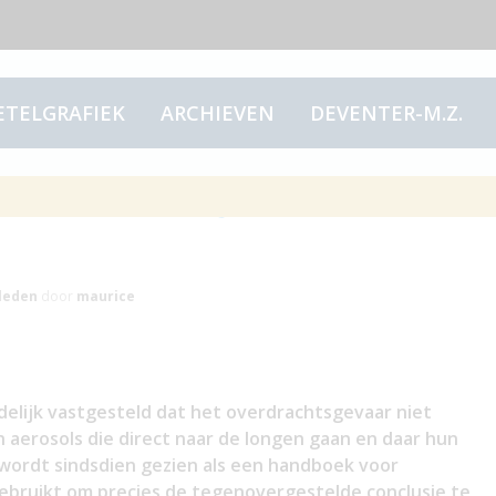
ETELGRAFIEK
ARCHIEVEN
DEVENTER-M.Z.
tch; het zijn de
leden
door
maurice
ndelijk vastgesteld dat het overdrachtsgevaar niet
 aerosols die direct naar de longen gaan en daar hun
 wordt sindsdien gezien als een handboek voor
gebruikt om precies de tegenovergestelde conclusie te