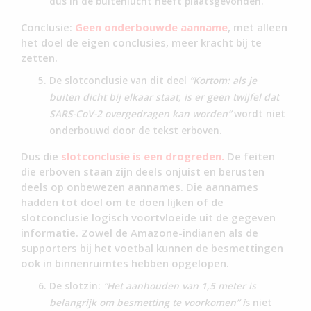
dus in de buitenlucht heeft plaatsgevonden.
Conclusie:
Geen onderbouwde aanname
, met alleen
het doel de eigen conclusies, meer kracht bij te
zetten.
De slotconclusie van dit deel
“Kortom: als je
buiten dicht bij elkaar staat, is er geen twijfel dat
SARS-CoV-2 overgedragen kan worden”
wordt niet
onderbouwd door de tekst erboven.
Dus die
slotconclusie is een drogreden.
De feiten
die erboven staan zijn deels onjuist en berusten
deels op onbewezen aannames. Die aannames
hadden tot doel om te doen lijken of de
slotconclusie logisch voortvloeide uit de gegeven
informatie. Zowel de Amazone-indianen als de
supporters bij het voetbal kunnen de besmettingen
ook in binnenruimtes hebben opgelopen.
De slotzin:
“Het aanhouden van 1,5 meter is
belangrijk om besmetting te voorkomen” i
s niet