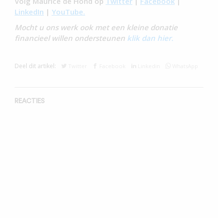
Volg Maurice de Hond op
Twitter
|
Facebook
|
LinkedIn
|
YouTube.
Mocht u ons werk ook met een kleine donatie
financieel willen ondersteunen
klik dan hier.
Deel dit artikel:
Twitter
Facebook
Linkedin
WhatsApp
REACTIES