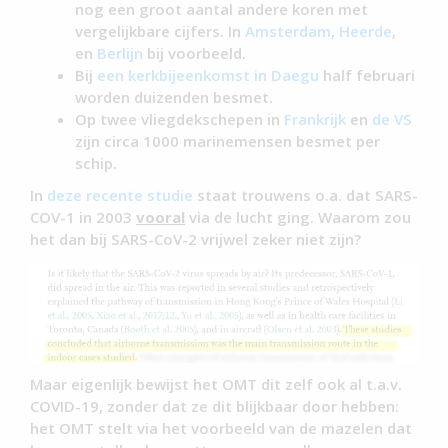
nog een groot aantal andere koren met
vergelijkbare cijfers. In
Amsterdam
,
Heerde
,
en
Berlijn
bij voorbeeld.
Bij
een kerkbijeenkomst in Daegu
half februari
worden duizenden besmet.
Op twee vliegdekschepen in
Frankrijk
en
de VS
zijn circa 1000 marinemensen besmet per
schip.
In
deze recente studie
staat trouwens o.a. dat SARS-
COV-1 in 2003
vooral
via de lucht ging. Waarom zou
het dan bij SARS-CoV-2 vrijwel zeker niet zijn?
Maar eigenlijk bewijst het OMT dit zelf ook al t.a.v.
COVID-19, zonder dat ze dit blijkbaar door hebben:
het OMT stelt via het voorbeeld van de mazelen dat