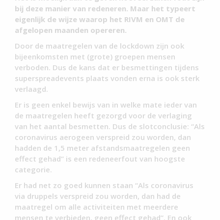
bij deze manier van redeneren. Maar het typeert
eigenlijk de wijze waarop het RIVM en OMT de
afgelopen maanden opereren.
Door de maatregelen van de lockdown zijn ook
bijeenkomsten met (grote) groepen mensen
verboden. Dus de kans dat er besmettingen tijdens
superspreadevents plaats vonden erna is ook sterk
verlaagd.
Er is geen enkel bewijs van in welke mate ieder van
de maatregelen heeft gezorgd voor de verlaging
van het aantal besmetten. Dus de slotconclusie: “Als
coronavirus aerogeen verspreid zou worden, dan
hadden de 1,5 meter afstandsmaatregelen geen
effect gehad” is een redeneerfout van hoogste
categorie.
Er had net zo goed kunnen staan “Als coronavirus
via druppels verspreid zou worden, dan had de
maatregel om alle activiteiten met meerdere
mensen te verbieden, geen effect gehad”. En ook