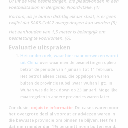
Of uit de vele besmettingen, die plaatsvonden in een
voetbalstadion in Bergamo, Noord-Italie. (4)
Kortom, als je buiten dichtbij elkaar staat, is er geen
twijfel dat SARS-CoV-2 overgedragen kan worden.(5)
Het aanhouden van 1,5 meter is belangrijk om
besmetting te voorkomen. (6)
.
Evaluatie uitspraken
Het onderzoek, waar hier naar verwezen wordt
uit China
over waar men de besmettingen opliep
betrof de periode van 4 januari tot 11 februari.
Het betrof alleen cases, die opgelopen waren
buiten de provincie Hubei (waar Wuhan ligt). In
Wuhan was de lock down op 23 januari. Mogelijke
maatregelen in andere provincies waren later.
Conclusie:
onjuiste informatie
. De cases waren voor
het overgrote deel al voordat er adviezen waren in
die bewuste provincie om binnen te blijven. Het feit
dat men minder dan 1% besmettingen buiten vond,