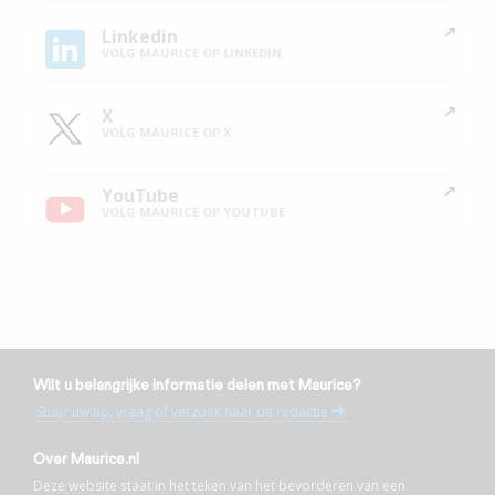
Linkedin
VOLG MAURICE OP LINKEDIN
X
VOLG MAURICE OP X
YouTube
VOLG MAURICE OP YOUTUBE
Wilt u belangrijke informatie delen met Maurice?
Stuur uw tip, vraag of verzoek naar de redactie
Over Maurice.nl
Deze website staat in het teken van het bevorderen van een