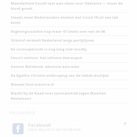
Meerderheid houdt vast aan steun voor Oekraïne — maar de
kloof groeit
Steeds meer Nederlanders denken dat Covid-19 uit een lab
komt
Regeringscoalitie nog maar 47 zetels over van de 66
Stikstof verdeelt Nederland langs partijlijnen
De coronaperiode is nog lang niet voorbij
Fauci’s verhoor: het ultieme demasqué
Gemini Notebook: absolute aanrader
De Agatha Christie ontknoping van de lablek-doofpot
Nieuwe fase maurice.nl
Klacht bij de Raad voor Journalistiek tegen Maarten
Keulemans
VOLG MAURICE
Facebook
VOLG MAURICE OP FACEBOOK