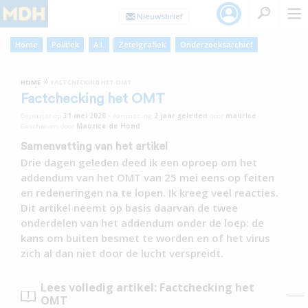
Home
Politiek
A.I.
Zetelgrafiek
Onderzoeksarchief
»
HOME
FACTCHECKING HET OMT
Factchecking het OMT
Geplaatst op
31 mei 2020
•
Aanpassing
2 jaar
geleden
door
maurice
Geschreven door
Maurice de Hond
Samenvatting van het artikel
Drie dagen geleden deed ik een oproep om het
addendum van het OMT van 25 mei eens op feiten
en redeneringen na te lopen. Ik kreeg veel reacties.
Dit artikel neemt op basis daarvan de twee
onderdelen van het addendum onder de loep: de
kans om buiten besmet te worden en of het virus
zich al dan niet door de lucht verspreidt.
Lees volledig artikel: Factchecking het
OMT