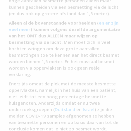
hoge aantallen besmette personen alleen maar
kunnen gescheiden via een besmetting via de lucht
(en dus ook op grotere afstand dan 1,5 meter).
Alleen al de bovenstaande voorbeelden (
en er zijn
veel meer
) kunnen volgens dezelfde argumentatie
van het OMT dus ALLEEN maar wijzen op
besmetting via de lucht.
Men moet zich in veel
bochten wringen om deze grote aantallen
besmettingen toe te kennen aan het direct besmet
worden binnen 1,5 meter. En het massaal besmet
worden via oppervlakten is ook geen reële
verklaring.
Enerzijds omdat de plek met de meeste besmette
oppervlaktes, namelijk in het huis van een patiënt,
niet leidt tot een hoog percentage besmette
huisgenoten. Anderzijds omdat er nu twee
onderzoeksgroepen (
Duitsland
en
Israel
) zijn die
melden COVID-19 samples afgenomen te hebben
van besmette personen en op basis daarvan tot de
conclusie komen dat je niet zo besmet wordt.