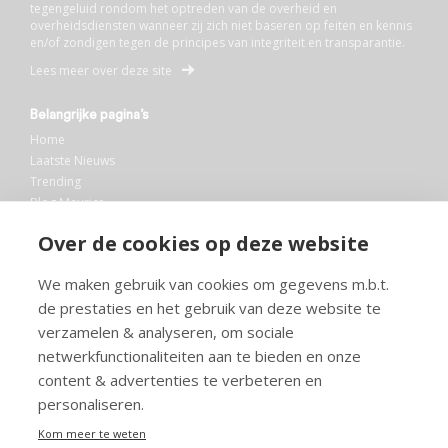
tegengeluid rondom het optreden van de overheid en
overheidsdiensten wanneer zij zich niet baseren op feiten en kennis
en/of zondigen tegen de principes van integriteit en transparantie.
Lees meer over deze site
Belangrijke pagina’s
Home
Laatste Nieuws
Trending
Blog Maurice
AI
Over de cookies op deze website
Bibliotheek
We maken gebruik van cookies om gegevens m.b.t.
Info en service
de prestaties en het gebruik van deze website te
FAQ
verzamelen & analyseren, om sociale
Doneren
netwerkfunctionaliteiten aan te bieden en onze
Privacy
content & advertenties te verbeteren en
Voorwaarden
Meedoen
personaliseren.
Kom meer te weten