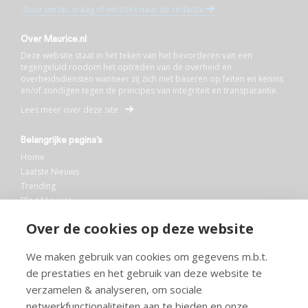
Stuur uw tip, vraag of verzoek naar de redactie
Over Maurice.nl
Deze website staat in het teken van het bevorderen van een
tegengeluid rondom het optreden van de overheid en
overheidsdiensten wanneer zij zich niet baseren op feiten en kennis
en/of zondigen tegen de principes van integriteit en transparantie.
Lees meer over deze site
Belangrijke pagina’s
Home
Laatste Nieuws
Trending
Blog Maurice
AI
Over de cookies op deze website
Bibliotheek
We maken gebruik van cookies om gegevens m.b.t.
Info en service
de prestaties en het gebruik van deze website te
FAQ
verzamelen & analyseren, om sociale
Doneren
netwerkfunctionaliteiten aan te bieden en onze
Privacy