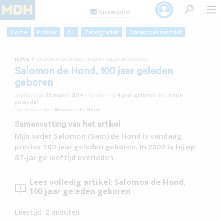
Home
Politiek
A.I.
Zetelgrafiek
Onderzoeksarchief
»
HOME
SALOMON DE HOND, 100 JAAR GELEDEN GEBOREN
Salomon de Hond, 100 jaar geleden
geboren
Geplaatst op
06 maart 2014
•
Aanpassing
4 jaar
geleden
door
editor
yolandal
Geschreven door
Maurice de Hond
Samenvatting van het artikel
Mijn vader Salomon (Sam) de Hond is vandaag
precies 100 jaar geleden geboren. In 2002 is hij op
87-jarige leeftijd overleden.
Lees volledig artikel: Salomon de Hond,
100 jaar geleden geboren
Leestijd:
2
minuten