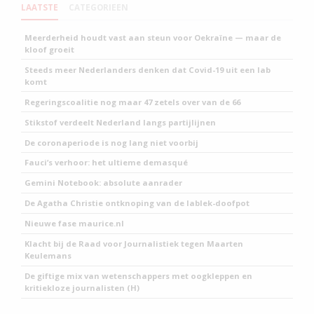
LAATSTE
CATEGORIEEN
Meerderheid houdt vast aan steun voor Oekraïne — maar de
kloof groeit
Steeds meer Nederlanders denken dat Covid-19 uit een lab
komt
Regeringscoalitie nog maar 47 zetels over van de 66
Stikstof verdeelt Nederland langs partijlijnen
De coronaperiode is nog lang niet voorbij
Fauci’s verhoor: het ultieme demasqué
Gemini Notebook: absolute aanrader
De Agatha Christie ontknoping van de lablek-doofpot
Nieuwe fase maurice.nl
Klacht bij de Raad voor Journalistiek tegen Maarten
Keulemans
De giftige mix van wetenschappers met oogkleppen en
kritiekloze journalisten (H)