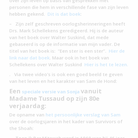
over zijn leven op basis van gesprekken met
personen die hem in verschillende fase van zijn leven
hebben gekend.
Dit is dat boek
:
– Zijn zelf geschreven oorlogsherinneringen heeft
Drs. Mark Schellekens geredigeerd. Hij is de auteur
van het boek over Walter Suskind, dat mede
gebaseerd is op de informatie van mijn vader. De
titel van het boek is: “Een ster is een ster”.
Hier de
link naar dat boek
. Maar ook in het boek van
Schellekens over Walter Suskind
Hier is het te lezen.
. Via twee video’s is ook een goed beeld te geven
van het leven en het karakter van Sam de Hond:
Een
vanuit
speciale versie van Sonja
Madame Tussaud op zijn 80e
verjaardag:
De opname van
het persoonlijke verslag van Sam
over de oorlogsjaren in het kader van Survivors of
the Shoah: