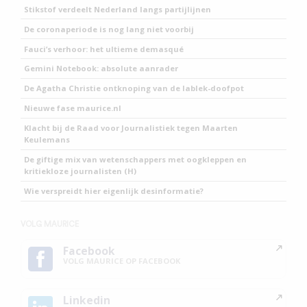
Stikstof verdeelt Nederland langs partijlijnen
De coronaperiode is nog lang niet voorbij
Fauci’s verhoor: het ultieme demasqué
Gemini Notebook: absolute aanrader
De Agatha Christie ontknoping van de lablek-doofpot
Nieuwe fase maurice.nl
Klacht bij de Raad voor Journalistiek tegen Maarten
Keulemans
De giftige mix van wetenschappers met oogkleppen en
kritiekloze journalisten (H)
Wie verspreidt hier eigenlijk desinformatie?
VOLG MAURICE
Facebook
VOLG MAURICE OP FACEBOOK
Linkedin