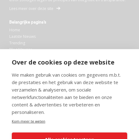
Lees meer over deze site
Belangrijke pagina’s
Home
Laatste Nieuws
Trending
Blog Maurice
AI
Over de cookies op deze website
Bibliotheek
We maken gebruik van cookies om gegevens m.b.t.
Info en service
de prestaties en het gebruik van deze website te
FAQ
verzamelen & analyseren, om sociale
Doneren
netwerkfunctionaliteiten aan te bieden en onze
Privacy
content & advertenties te verbeteren en
Voorwaarden
Meedoen
personaliseren.
Kom meer te weten