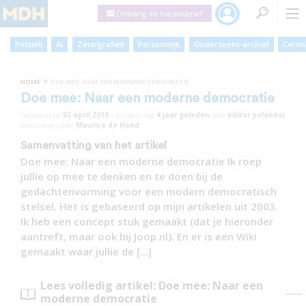
Ontvang de nieuwsbrief
Politiek
AI
Zetelgrafiek
Persoonlijk
Onderzoeks-archief
Coron
»
HOME
DOE MEE: NAAR EEN MODERNE DEMOCRATIE
Doe mee: Naar een moderne democratie
Geplaatst op
02 april 2010
•
Aanpassing
4 jaar
geleden
door
editor yolandal
Geschreven door
Maurice de Hond
Samenvatting van het artikel
Doe mee: Naar een moderne democratie Ik roep
jullie op mee te denken en te doen bij de
gedachtenvorming voor een modern democratisch
stelsel. Het is gebaseerd op mijn artikelen uit 2003.
Ik heb een concept stuk gemaakt (dat je hieronder
aantreft, maar ook bij Joop.nl). En er is een Wiki
gemaakt waar jullie de […]
Lees volledig artikel: Doe mee: Naar een
moderne democratie