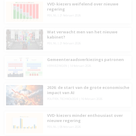
VVD-kiezers weifelend over nieuwe
regering
PEIL.NL
|
21 februari 2026
Wat verwacht men van het nieuwe
kabinet?
PEIL.NL
|
21 februari 2026
Gemeenteraadsverkiezings patronen
VERKIEZINGEN
|
14 februari 2026
2026: de start van de grote economische
impact van AI
POLITIEK
,
TECHNOLOGIE
|
16 februari 2026
VVD-kiezers minder enthousiast over
nieuwe regering
PEIL.NL
|
08 februari 2026