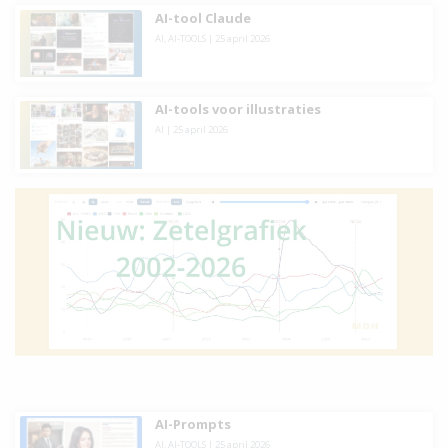
AI-tool Claude
AI
,
AI-TOOLS
|
25 april 2026
AI-tools voor illustraties
AI
|
25 april 2026
AI-Prompts
AI
,
AI-TOOLS
|
25 april 2026