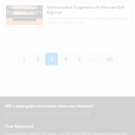
Onthutsend fragment uit film van Del
Bigtree
COVID-19
,
VACCINATIE
,
VEILIGHEID
,
ZWARTBOEK WETENSCHAP
EN CORONA
|
08 februari 2026
1
2
3
4
5
…
85
Wilt u belangrijke informatie delen met Maurice?
Stuur uw tip, vraag of verzoek naar de redactie
Over Maurice.nl
Deze website staat in het teken van het bevorderen van een tegengeluid