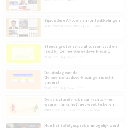
Bijzondere AI-tools en -ontwikkelingen
AI
,
BIJZONDERE TOEPASSINGEN
|
25 april 2026
Steeds groter verschil tussen stad en
land bij gemeenteraadsverkiezing
VERKIEZINGEN
|
22 maart 2026
De uitslag van de
Gemeenteraadsverkiezingen is echt
anders!
VERKIEZINGEN
|
22 maart 2026
De structurele ruk naar rechts — en
waarom links het niet weet te keren
ONDERZOEK
,
VERKIEZINGEN
|
22 maart 2026
Hoe het tafelgesprek onmogelijk werd