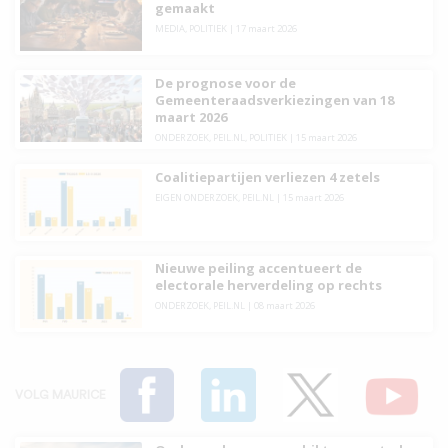
gemaakt
MEDIA
,
POLITIEK
|
17 maart 2026
De prognose voor de
Gemeenteraadsverkiezingen van 18
maart 2026
ONDERZOEK
,
PEIL.NL
,
POLITIEK
|
15 maart 2026
Coalitiepartijen verliezen 4 zetels
EIGEN ONDERZOEK
,
PEIL.NL
|
15 maart 2026
Nieuwe peiling accentueert de
electorale herverdeling op rechts
ONDERZOEK
,
PEIL.NL
|
08 maart 2026
VOLG MAURICE