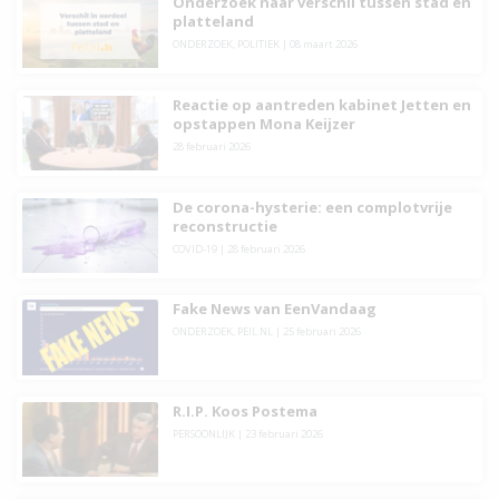
Onderzoek naar verschil tussen stad en
platteland
ONDERZOEK
,
POLITIEK
|
08 maart 2026
Reactie op aantreden kabinet Jetten en
opstappen Mona Keijzer
28 februari 2026
De corona-hysterie: een complotvrije
reconstructie
COVID-19
|
28 februari 2026
Fake News van EenVandaag
ONDERZOEK
,
PEIL.NL
|
25 februari 2026
R.I.P. Koos Postema
PERSOONLIJK
|
23 februari 2026