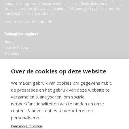
rondom het optreden van de overheid en overheidsdiensten wanneer zij
zich niet baseren op feiten en kennis en/of zondigen tegen de principes
van integriteit en transparantie.
Lees meer over deze site
Belangrijke pagina’s
Home
Laatste Nieuws
Trending
Blog Maurice
AI
Over de cookies op deze website
Bibliotheek
We maken gebruik van cookies om gegevens m.b.t.
Info en service
de prestaties en het gebruik van deze website te
FAQ
verzamelen & analyseren, om sociale
Doneren
netwerkfunctionaliteiten aan te bieden en onze
Privacy
content & advertenties te verbeteren en
Voorwaarden
Meedoen
personaliseren.
Kom meer te weten