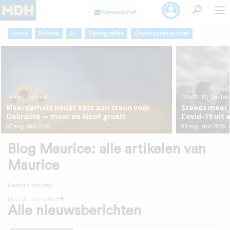
Home
Politiek
A.I.
Zetelgrafiek
Onderzoeksarchief
,
,
Peil.nl
Politiek
COVID-19
Lablek
Meerderheid houdt vast aan steun voor
Steeds meer 
Oekraïne — maar de kloof groeit
Covid-19 uit 
07 augustus 2026
04 augustus 2026
Blog Maurice: alle artikelen van
Maurice
Laatste nieuws
Lees al het nieuws
Alle nieuwsberichten