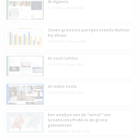
AI-Agents
AI
,
AI-TOOLS
|
26 april 2026
Zeven grootste partijen steeds dichter
bij elkaar
ONDERZOEK
|
29 maart 2026
AI-tool CoPilot
AI
,
AI-TOOLS
|
25 april 2026
AI-video tools
AI
,
AI-TOOLS
|
25 april 2026
Een analyse van de “winst” van
GroenLinks/PvdA in de grote
gemeenten
VERKIEZINGEN
|
28 maart 2026