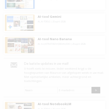
AI-tool Gemini
AI
,
AI-TOOLS
|
25 april 2026
AI-tool Nano Banana
AI
,
ILLUSTRATIES/VIDEO/AUDIO
|
25 april 2026
De laatste updates in uw mail!
U hoeft niets te missen. leder weekend krijgt u de
hoogtepunten van Maurice van afgelopen week in uw mail.
Met opmerkelijke artikelen, meer achtergrond en
toelichtingen.
Naam
*
E-
mailadres
*
AI-tool NotebookLM
AI
,
AI-TOOLS
|
25 april 2026