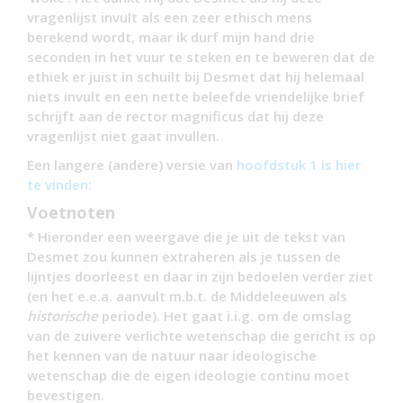
vragenlijst invult als een zeer ethisch mens
berekend wordt, maar ik durf mijn hand drie
seconden in het vuur te steken en te beweren dat de
ethiek er juist in schuilt bij Desmet dat hij helemaal
niets invult en een nette beleefde vriendelijke brief
schrijft aan de rector magnificus dat hij deze
vragenlijst niet gaat invullen.
Een langere (andere) versie van
hoofdstuk 1 is hier
te vinden:
Voetnoten
* Hieronder een weergave die je uit de tekst van
Desmet zou kunnen extraheren als je tussen de
lijntjes doorleest en daar in zijn bedoelen verder ziet
(en het e.e.a. aanvult m.b.t. de Middeleeuwen als
historische
periode). Het gaat i.i.g. om de omslag
van de zuivere verlichte wetenschap die gericht is op
het kennen van de natuur naar ideologische
wetenschap die de eigen ideologie continu moet
bevestigen.