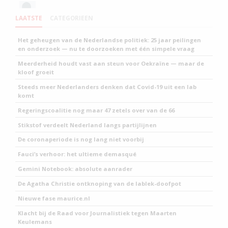
LAATSTE
CATEGORIEEN
Het geheugen van de Nederlandse politiek: 25 jaar peilingen
en onderzoek — nu te doorzoeken met één simpele vraag
Meerderheid houdt vast aan steun voor Oekraïne — maar de
kloof groeit
Steeds meer Nederlanders denken dat Covid-19 uit een lab
komt
Regeringscoalitie nog maar 47 zetels over van de 66
Stikstof verdeelt Nederland langs partijlijnen
De coronaperiode is nog lang niet voorbij
Fauci’s verhoor: het ultieme demasqué
Gemini Notebook: absolute aanrader
De Agatha Christie ontknoping van de lablek-doofpot
Nieuwe fase maurice.nl
Klacht bij de Raad voor Journalistiek tegen Maarten
Keulemans