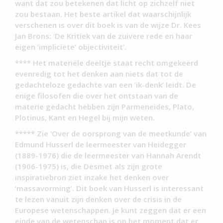
want dat zou betekenen dat licht op zichzelf niet
zou bestaan. Het beste artikel dat waarschijnlijk
verschenen is over dit boek is van de wijze Dr. Kees
Jan Brons: ‘De Kritiek van de zuivere rede en haar
eigen ‘impliciete’ objectiviteit’.
**** Het materiële deeltje staat recht omgekeerd
evenredig tot het denken aan niets dat tot de
gedachteloze gedachte van een ‘ik-denk’ leidt. De
enige filosofen die over het ontstaan van de
materie gedacht hebben zijn Parmeneides, Plato,
Plotinus, Kant en Hegel bij mijn weten.
***** Zie ‘Over de oorsprong van de meetkunde’ van
Edmund Husserl de leermeester van Heidegger
(1889-1976) die de leermeester van Hannah Arendt
(1906-1975) is, die Desmet als zijn grote
inspiratiebron ziet inzake het denken over
‘massavorming’. Dit boek van Husserl is interessant
te lezen vanuit zijn denken over de crisis in de
Europese wetenschappen. Je kunt zeggen dat er een
einde van de wetenschap is op het moment dat er