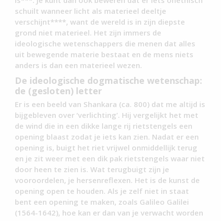
is***. Je kunt dan ook beweren dat er iets onethisch
schuilt wanneer licht als materieel deeltje
verschijnt****, want de wereld is in zijn diepste
grond niet materieel. Het zijn immers de
ideologische wetenschappers die menen dat alles
uit bewegende materie bestaat en de mens niets
anders is dan een materieel wezen.
De ideologische dogmatische wetenschap:
de (gesloten) letter
Er is een beeld van Shankara (ca. 800) dat me altijd is
bijgebleven over ‘verlichting’. Hij vergelijkt het met
de wind die in een dikke lange rij rietstengels een
opening blaast zodat je iets kan zien. Nadat er een
opening is, buigt het riet vrijwel onmiddellijk terug
en je zit weer met een dik pak rietstengels waar niet
door heen te zien is. Wat terugbuigt zijn je
vooroordelen, je hersenreflexen. Het is de kunst de
opening open te houden. Als je zelf niet in staat
bent een opening te maken, zoals Galileo Galilei
(1564-1642), hoe kan er dan van je verwacht worden