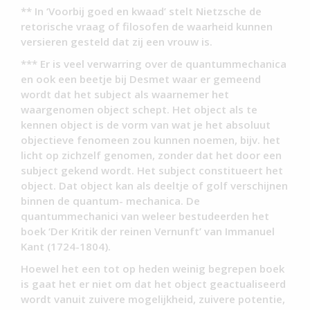
** In ‘Voorbij goed en kwaad’ stelt Nietzsche de
retorische vraag of filosofen de waarheid kunnen
versieren gesteld dat zij een vrouw is.
*** Er is veel verwarring over de quantummechanica
en ook een beetje bij Desmet waar er gemeend
wordt dat het subject als waarnemer het
waargenomen object schept. Het object als te
kennen object is de vorm van wat je het absoluut
objectieve fenomeen zou kunnen noemen, bijv. het
licht op zichzelf genomen, zonder dat het door een
subject gekend wordt. Het subject constitueert het
object. Dat object kan als deeltje of golf verschijnen
binnen de quantum- mechanica. De
quantummechanici van weleer bestudeerden het
boek ‘Der Kritik der reinen Vernunft’ van Immanuel
Kant (1724-1804).
Hoewel het een tot op heden weinig begrepen boek
is gaat het er niet om dat het object geactualiseerd
wordt vanuit zuivere mogelijkheid, zuivere potentie,