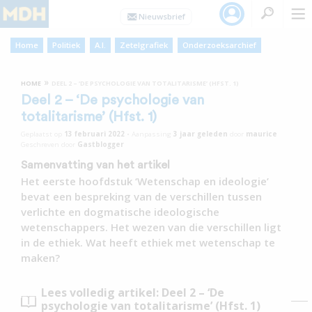
Home
Politiek
A.I.
Zetelgrafiek
Onderzoeksarchief
»
HOME
DEEL 2 – ‘DE PSYCHOLOGIE VAN TOTALITARISME’ (HFST. 1)
Deel 2 – ‘De psychologie van
totalitarisme’ (Hfst. 1)
Geplaatst op
13 februari 2022
•
Aanpassing
3 jaar
geleden
door
maurice
Geschreven door
Gastblogger
Samenvatting van het artikel
Het eerste hoofdstuk ‘Wetenschap en ideologie’
bevat een bespreking van de verschillen tussen
verlichte en dogmatische ideologische
wetenschappers. Het wezen van die verschillen ligt
in de ethiek. Wat heeft ethiek met wetenschap te
maken?
Lees volledig artikel: Deel 2 – ‘De
psychologie van totalitarisme’ (Hfst. 1)