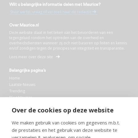
Wilt u belangrijke informatie delen met Maurice?
Stuur uw tip, vraag of verzoek naar de redactie
Over Maurice.nl
Deze website staat in het teken van het bevorderen van een
tegengeluid rondom het optreden van de overheid en
overheidsdiensten wanneer zij zich niet baseren op feiten en kennis
en/of zondigen tegen de principes van integriteit en transparantie.
Lees meer over deze site
Belangrijke pagina’s
Home
Laatste Nieuws
Trending
Blog Maurice
AI
Over de cookies op deze website
Bibliotheek
We maken gebruik van cookies om gegevens m.b.t.
Info en service
de prestaties en het gebruik van deze website te
FAQ
verzamelen & analyseren, om sociale