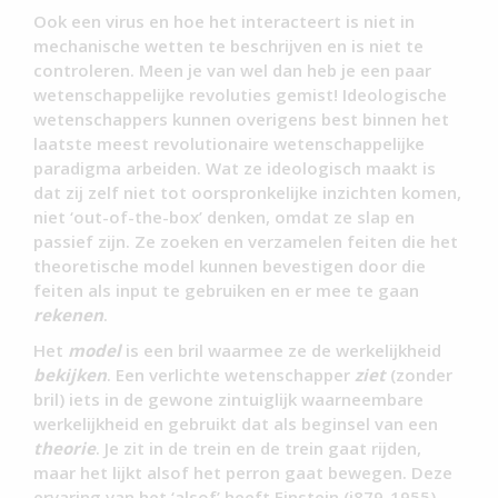
Ook een virus en hoe het interacteert is niet in
mechanische wetten te beschrijven en is niet te
controleren. Meen je van wel dan heb je een paar
wetenschappelijke revoluties gemist! Ideologische
wetenschappers kunnen overigens best binnen het
laatste meest revolutionaire wetenschappelijke
paradigma arbeiden. Wat ze ideologisch maakt is
dat zij zelf niet tot oorspronkelijke inzichten komen,
niet ‘out-of-the-box’ denken, omdat ze slap en
passief zijn. Ze zoeken en verzamelen feiten die het
theoretische model kunnen bevestigen door die
feiten als input te gebruiken en er mee te gaan
rekenen
.
Het
model
is een bril waarmee ze de werkelijkheid
bekijken
. Een verlichte wetenschapper
ziet
(zonder
bril) iets in de gewone zintuiglijk waarneembare
werkelijkheid en gebruikt dat als beginsel van een
theorie
. Je zit in de trein en de trein gaat rijden,
maar het lijkt alsof het perron gaat bewegen. Deze
ervaring van het ‘alsof’ heeft Einstein (i879-1955)