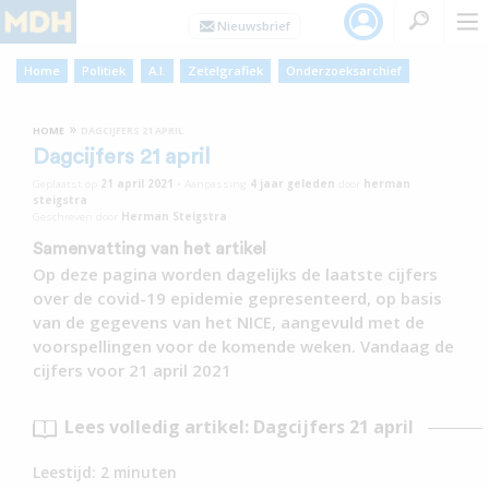
Home
Politiek
A.I.
Zetelgrafiek
Onderzoeksarchief
»
HOME
DAGCIJFERS 21 APRIL
Dagcijfers 21 april
Geplaatst op
21 april 2021
•
Aanpassing
4 jaar
geleden
door
herman
steigstra
Geschreven door
Herman Steigstra
Samenvatting van het artikel
Op deze pagina worden dagelijks de laatste cijfers
over de covid-19 epidemie gepresenteerd, op basis
van de gegevens van het NICE, aangevuld met de
voorspellingen voor de komende weken. Vandaag de
cijfers voor 21 april 2021
Lees volledig artikel: Dagcijfers 21 april
Leestijd:
2
minuten