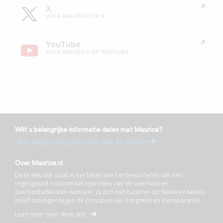
X
VOLG MAURICE OP X
YouTube
VOLG MAURICE OP YOUTUBE
Wilt u belangrijke informatie delen met Maurice?
Stuur uw tip, vraag of verzoek naar de redactie
Over Maurice.nl
Deze website staat in het teken van het bevorderen van een
tegengeluid rondom het optreden van de overheid en
overheidsdiensten wanneer zij zich niet baseren op feiten en kennis
en/of zondigen tegen de principes van integriteit en transparantie.
Lees meer over deze site