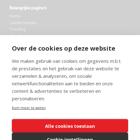
Belangrijke pagina’s
Home
Laatste Nieuws
Trending
Blog Maurice
AI
Over de cookies op deze website
Bibliotheek
We maken gebruik van cookies om gegevens m.b.t.
Info en service
de prestaties en het gebruik van deze website te
FAQ
verzamelen & analyseren, om sociale
Doneren
netwerkfunctionaliteiten aan te bieden en onze
Privacy
content & advertenties te verbeteren en
Voorwaarden
Meedoen
personaliseren.
Kom meer te weten
Alle cookies toestaan
© 2026 Maurice.nl - Alle rechten voorbehouden. Op alle artikelen rust
copyright. Voor meer info, mail naar
contact@maurice.nl
.
Cookie-instellingen