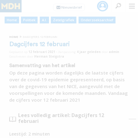
Home
Politiek
A.I.
Zetelgrafiek
Onderzoeksarchief
»
HOME
DAGCIJFERS 12 FEBRUARI
Dagcijfers 12 februari
Geplaatst op
12 februari 2021
•
Aanpassing
4 jaar
geleden
door
admin
Geschreven door
Herman Steigstra
Samenvatting van het artikel
Op deze pagina worden dagelijks de laatste cijfers
over de covid-19 epidemie gepresenteerd, op basis
van de gegevens van het NICE, aangevuld met de
voorspellingen voor de komende maanden. Vandaag
de cijfers voor 12 februari 2021
Lees volledig artikel: Dagcijfers 12
februari
Leestijd:
2
minuten