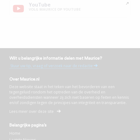
YouTube
VOLG MAURICE OP YOUTUBE
Wilt u belangrijke informatie delen met Maurice?
Stuur uw tip, vraag of verzoek naar de redactie
Over Maurice.nl
Deze website staat in het teken van het bevorderen van een
tegengeluid rondom het optreden van de overheid en
overheidsdiensten wanneer zij zich niet baseren op feiten en kennis
en/of zondigen tegen de principes van integriteit en transparantie.
Lees meer over deze site
Belangrijke pagina’s
Home
Laatste Nieuws