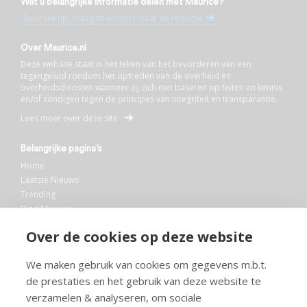
Wilt u belangrijke informatie delen met Maurice?
Stuur uw tip, vraag of verzoek naar de redactie
Over Maurice.nl
Deze website staat in het teken van het bevorderen van een
tegengeluid rondom het optreden van de overheid en
overheidsdiensten wanneer zij zich niet baseren op feiten en kennis
en/of zondigen tegen de principes van integriteit en transparantie.
Lees meer over deze site
Belangrijke pagina’s
Home
Laatste Nieuws
Trending
Blog Maurice
AI
Over de cookies op deze website
Bibliotheek
We maken gebruik van cookies om gegevens m.b.t.
Info en service
de prestaties en het gebruik van deze website te
FAQ
verzamelen & analyseren, om sociale
Doneren