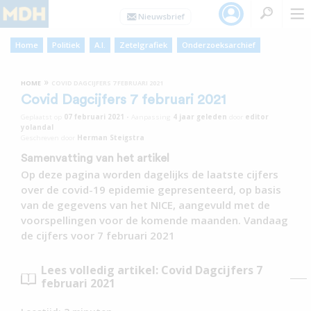
Home
Politiek
A.I.
Zetelgrafiek
Onderzoeksarchief
»
HOME
COVID DAGCIJFERS 7 FEBRUARI 2021
Covid Dagcijfers 7 februari 2021
Geplaatst op
07 februari 2021
•
Aanpassing
4 jaar
geleden
door
editor
yolandal
Geschreven door
Herman Steigstra
Samenvatting van het artikel
Op deze pagina worden dagelijks de laatste cijfers
over de covid-19 epidemie gepresenteerd, op basis
van de gegevens van het NICE, aangevuld met de
voorspellingen voor de komende maanden. Vandaag
de cijfers voor 7 februari 2021
Lees volledig artikel: Covid Dagcijfers 7
februari 2021