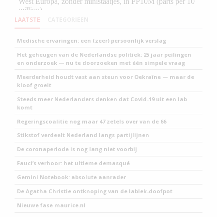
LAATSTE
CATEGORIEEN
Medische ervaringen: een (zeer) persoonlijk verslag
Het geheugen van de Nederlandse politiek: 25 jaar peilingen
en onderzoek — nu te doorzoeken met één simpele vraag
Meerderheid houdt vast aan steun voor Oekraïne — maar de
kloof groeit
Steeds meer Nederlanders denken dat Covid-19 uit een lab
komt
Regeringscoalitie nog maar 47 zetels over van de 66
Stikstof verdeelt Nederland langs partijlijnen
De coronaperiode is nog lang niet voorbij
Fauci’s verhoor: het ultieme demasqué
Gemini Notebook: absolute aanrader
De Agatha Christie ontknoping van de lablek-doofpot
Nieuwe fase maurice.nl