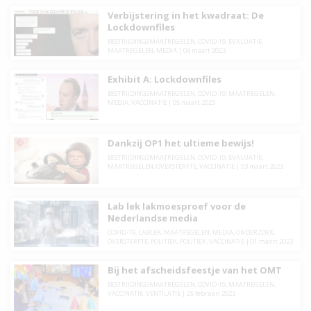
Verbijstering in het kwadraat: De
Lockdownfiles
BESTRIJDINGSMAATREGELEN
,
COVID-19
,
EVALUATIE
,
MAATREGELEN
,
MEDIA
|
04 maart 2023
Exhibit A: Lockdownfiles
BESTRIJDINGSMAATREGELEN
,
COVID-19
,
MAATREGELEN
,
MEDIA
,
VACCINATIE
|
05 maart 2023
Dankzij OP1 het ultieme bewijs!
BESTRIJDINGSMAATREGELEN
,
COVID-19
,
EVALUATIE
,
MAATREGELEN
,
OVERSTERFTE
,
VACCINATIE
|
03 maart 2023
Lab lek lakmoesproef voor de
Nederlandse media
COVID-19
,
LABLEK
,
MAATREGELEN
,
MEDIA
,
ONDERZOEK
,
OVERSTERFTE
,
POLITIEK
,
POLITIEK
,
VACCINATIE
|
01 maart 2023
Bij het afscheidsfeestje van het OMT
BESTRIJDINGSMAATREGELEN
,
COVID-19
,
MAATREGELEN
,
VACCINATIE
,
VENTILATIE
|
25 februari 2023