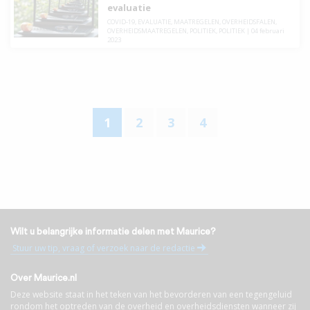
evaluatie
COVID-19
,
EVALUATIE
,
MAATREGELEN
,
OVERHEIDSFALEN
,
OVERHEIDSMAATREGELEN
,
POLITIEK
,
POLITIEK
|
04 februari
2023
1
2
3
4
Wilt u belangrijke informatie delen met Maurice?
Stuur uw tip, vraag of verzoek naar de redactie
Over Maurice.nl
Deze website staat in het teken van het bevorderen van een tegengeluid
rondom het optreden van de overheid en overheidsdiensten wanneer zij