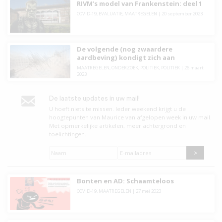
RIVM’s model van Frankenstein: deel 1
COVID-19
,
EVALUATIE
,
MAATREGELEN
|
20 september 2023
De volgende (nog zwaardere
aardbeving) kondigt zich aan
MAATREGELEN
,
ONDERZOEK
,
POLITIEK
,
POLITIEK
|
26 maart
2023
De laatste updates in uw mail!
U hoeft niets te missen. leder weekend krijgt u de
hoogtepunten van Maurice van afgelopen week in uw mail.
Met opmerkelijke artikelen, meer achtergrond en
toelichtingen.
Naam
*
E-
mailadres
*
Bonten en AD: Schaamteloos
COVID-19
,
MAATREGELEN
|
27 mei 2023