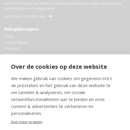
zich niet baseren op feiten en kennis en/of zondigen tegen de principes
van integriteit en transparantie.
Lees meer over deze site
Belangrijke pagina’s
Home
Laatste Nieuws
Trending
Blog Maurice
AI
Over de cookies op deze website
Bibliotheek
We maken gebruik van cookies om gegevens m.b.t.
Info en service
de prestaties en het gebruik van deze website te
FAQ
verzamelen & analyseren, om sociale
Doneren
netwerkfunctionaliteiten aan te bieden en onze
Privacy
content & advertenties te verbeteren en
Voorwaarden
Meedoen
personaliseren.
Kom meer te weten