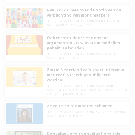
New York Times over de onzin van de
verplichting van mondmaskers
BESTRIJDINGSMAATREGELEN
,
COVID-19
,
MAATREGELEN
,
MONDMASKERS
|
24 februari 2023
Ook rechter doorziet nonsens
argumenten VWS/RIVM om modellen
geheim te houden
BESTRIJDINGSMAATREGELEN
,
COVID-19
,
DATA-R0-IFR
,
MAATREGELEN
|
20 februari 2023
Zou in Nederland zo’n soort interview
met Prof. Streeck gepubliceerd
worden?
BESTRIJDINGSMAATREGELEN
,
COVID-19
,
EVALUATIE
,
MAATREGELEN
,
OVERHEIDSFALEN
,
OVERHEIDSMAATREGELEN
,
VACCINATIE
|
14 februari 2023
Ze zou zich rot moeten schamen
BESTRIJDINGSMAATREGELEN
,
COVID-19
,
GEZONDHEIDSZORG
,
MAATREGELEN
|
06 februari 2023
De evaluatie van de evaluatie van de