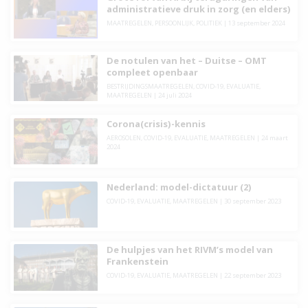
administratieve druk in zorg (en elders)
MAATREGELEN
,
PERSOONLIJK
,
POLITIEK
|
13 september 2024
De notulen van het – Duitse – OMT
compleet openbaar
BESTRIJDINGSMAATREGELEN
,
COVID-19
,
EVALUATIE
,
MAATREGELEN
|
24 juli 2024
Corona(crisis)-kennis
AEROSOLEN
,
COVID-19
,
EVALUATIE
,
MAATREGELEN
|
24 maart
2024
Nederland: model-dictatuur (2)
COVID-19
,
EVALUATIE
,
MAATREGELEN
|
30 september 2023
De hulpjes van het RIVM’s model van
Frankenstein
COVID-19
,
EVALUATIE
,
MAATREGELEN
|
22 september 2023