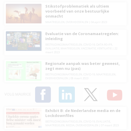
Stikstofproblematiek als ultiem
voorbeeld van onze bestuurlijke
onmacht
MAATREGELEN
,
OVERHEIDSFALEN
|
04 april 2023
Evaluatie van de Coronamaatregelen:
inleiding
BESTRIJDINGSMAATREGELEN
,
COVID-19
,
DATA-R0-IFR
,
EVALUATIE
,
MAATREGELEN
,
VACCINATIE
,
VENTILATIE
|
22
maart 2023
Regionale aanpak was beter geweest,
zegt men nu (pas)
BESTRIJDINGSMAATREGELEN
,
COVID-19
,
MAATREGELEN
,
OVERHEIDSFALEN
|
08 maart 2023
VOLG MAURICE
Exhibit B: de Nederlandse media en de
Lockdownfiles
BESTRIJDINGSMAATREGELEN
,
COVID-19
,
EVALUATIE
,
MAATREGELEN
,
MEDIA
,
OVERHEIDSFALEN
|
07 maart 2023