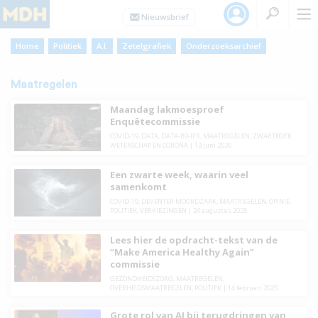
Home
Politiek
A.I.
Zetelgrafiek
Onderzoeksarchief
Maatregelen
Maandag lakmoesproef
Enquêtecommissie
COVID-19
,
DATA
,
DATA-R0-IFR
,
MAATREGELEN
,
ZWARTBOEK
WETENSCHAP EN CORONA
|
13 juni 2026
Een zwarte week, waarin veel
samenkomt
COVID-19
,
DEVENTER MOORDZAAK
,
MAATREGELEN
,
OPINIE
,
POLITIEK
,
VERKIEZINGEN
|
24 augustus 2025
Lees hier de opdracht-tekst van de
“Make America Healthy Again”
commissie
GEZONDHEIDSZORG
,
MAATREGELEN
,
OVERHEIDSMAATREGELEN
,
POLITIEK
|
14 februari 2025
Grote rol van AI bij terugdringen van