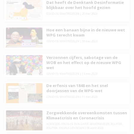
Dat heeft de Denktank Desinformatie
blijkbaar over het hoofd gezien
COVID-19
,
MAATREGELEN
|
20 mei 2023
Hoe een banaan bijna in de nieuwe wet
WPG terecht kwam
COVID-19
,
MAATREGELEN
|
18 mei 2023
Verzonnen cijfers, sabotage van de
WOB en het effect op de nieuwe WPG
wet
COVID-19
,
MAATREGELEN
|
13 mei 2023
De erfenis van 1848 en het snel
doorjassen van de WPG-wet
COVID-19
,
MAATREGELEN
|
11 mei 2023
Zorgwekkende overeenkomsten tussen
Klimaatcrisis en Coronacrisis
ADVIEZEN
,
COVID-19
,
EVALUATIE
,
MAATREGELEN
,
POLITIEK
,
POLITIEK
,
SOCIALE GEVOLGEN
|
08 april 2023