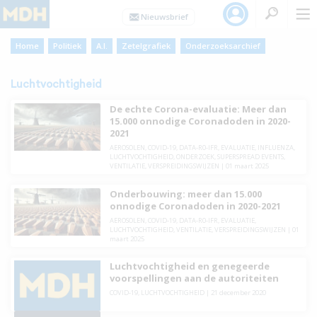
Home
Politiek
A.I.
Zetelgrafiek
Onderzoeksarchief
Luchtvochtigheid
De echte Corona-evaluatie: Meer dan
15.000 onnodige Coronadoden in 2020-
2021
AEROSOLEN
,
COVID-19
,
DATA-R0-IFR
,
EVALUATIE
,
INFLUENZA
,
LUCHTVOCHTIGHEID
,
ONDERZOEK
,
SUPERSPREAD EVENTS
,
VENTILATIE
,
VERSPREIDINGSWIJZEN
|
01 maart 2025
Onderbouwing: meer dan 15.000
onnodige Coronadoden in 2020-2021
AEROSOLEN
,
COVID-19
,
DATA-R0-IFR
,
EVALUATIE
,
LUCHTVOCHTIGHEID
,
VENTILATIE
,
VERSPREIDINGSWIJZEN
|
01
maart 2025
Luchtvochtigheid en genegeerde
voorspellingen aan de autoriteiten
COVID-19
,
LUCHTVOCHTIGHEID
|
21 december 2020