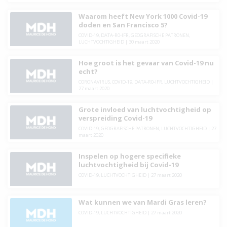
Waarom heeft New York 1000 Covid-19
doden en San Francisco 5?
COVID-19
,
DATA-R0-IFR
,
GEOGRAFISCHE PATRONEN
,
LUCHTVOCHTIGHEID
|
30 maart 2020
Hoe groot is het gevaar van Covid-19 nu
echt?
CORONAVIRUS
,
COVID-19
,
DATA-R0-IFR
,
LUCHTVOCHTIGHEID
|
27 maart 2020
Grote invloed van luchtvochtigheid op
verspreiding Covid-19
COVID-19
,
GEOGRAFISCHE PATRONEN
,
LUCHTVOCHTIGHEID
|
27
maart 2020
Inspelen op hogere specifieke
luchtvochtigheid bij Covid-19
COVID-19
,
LUCHTVOCHTIGHEID
|
27 maart 2020
Wat kunnen we van Mardi Gras leren?
COVID-19
,
LUCHTVOCHTIGHEID
|
27 maart 2020