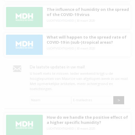
The influence of humidity on the spread
of the COVID-19 virus
LUCHTVOCHTIGHEID
|
30 maart 2020
What will happen to the spread rate of
COVID-19 in (sub-)tropical areas?
LUCHTVOCHTIGHEID
|
30 maart 2020
De laatste updates in uw mail!
U hoeft niets te missen. leder weekend krijgt u de
hoogtepunten van Maurice van afgelopen week in uw mail.
Met opmerkelijke artikelen, meer achtergrond en
toelichtingen.
Naam
*
E-
mailadres
*
How do we handle the positive effect of
a higher specific humidity?
LUCHTVOCHTIGHEID
|
30 maart 2020