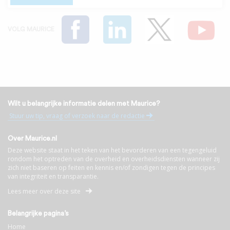
VOLG MAURICE
Wilt u belangrijke informatie delen met Maurice?
Stuur uw tip, vraag of verzoek naar de redactie
Over Maurice.nl
Deze website staat in het teken van het bevorderen van een tegengeluid
rondom het optreden van de overheid en overheidsdiensten wanneer zij
zich niet baseren op feiten en kennis en/of zondigen tegen de principes
van integriteit en transparantie.
Lees meer over deze site
Belangrijke pagina’s
Home