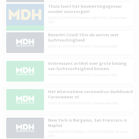
Thuis loert het besmettingsgevaar
zonder voorzorgen!
COVID-19
,
LUCHTVOCHTIGHEID
,
VENTILATIE
|
12 december
2020
Bevecht Covid-19 in de winter met
luchtvochtigheid
COVID-19
,
LUCHTVOCHTIGHEID
|
19 november 2020
Interessant artikel over grote belang
van luchtvochtigheid binnen
COVID-19
,
LUCHTVOCHTIGHEID
|
14 november 2020
Het alternatieve coronavirus dashboard
Coronaweer.nl
COVID-19
,
LUCHTVOCHTIGHEID
|
29 september 2020
New York is Bergamo, San Francisco is
Naples
GEOGRAFISCHE PATRONEN
,
LUCHTVOCHTIGHEID
|
30 maart
2020