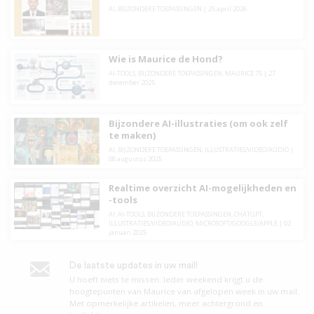
AI
,
BIJZONDERE TOEPASSINGEN
|
25 april 2026
Wie is Maurice de Hond?
AI-TOOLS
,
BIJZONDERE TOEPASSINGEN
,
MAURICE 75
|
27
december 2025
Bijzondere AI-illustraties (om ook zelf
te maken)
AI
,
BIJZONDERE TOEPASSINGEN
,
ILLUSTRATIES/VIDEO/AUDIO
|
08 augustus 2025
Realtime overzicht AI-mogelijkheden en
-tools
AI
,
AI-TOOLS
,
BIJZONDERE TOEPASSINGEN
,
CHATGPT
,
ILLUSTRATIES/VIDEO/AUDIO
,
MICROSOFT/GOOGLE/APPLE
|
02
januari 2025
De laatste updates in uw mail!
U hoeft niets te missen. leder weekend krijgt u de
hoogtepunten van Maurice van afgelopen week in uw mail.
Met opmerkelijke artikelen, meer achtergrond en