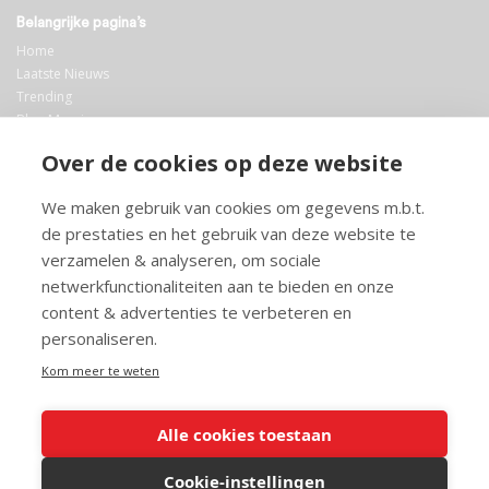
Belangrijke pagina’s
Home
Laatste Nieuws
Trending
Blog Maurice
AI
Over de cookies op deze website
Bibliotheek
We maken gebruik van cookies om gegevens m.b.t.
Info en service
de prestaties en het gebruik van deze website te
FAQ
verzamelen & analyseren, om sociale
Doneren
netwerkfunctionaliteiten aan te bieden en onze
Privacy
content & advertenties te verbeteren en
Voorwaarden
Meedoen
personaliseren.
Kom meer te weten
Alle cookies toestaan
© 2026 Maurice.nl - Alle rechten voorbehouden. Op alle artikelen rust
copyright. Voor meer info, mail naar
contact@maurice.nl
.
Cookie-instellingen