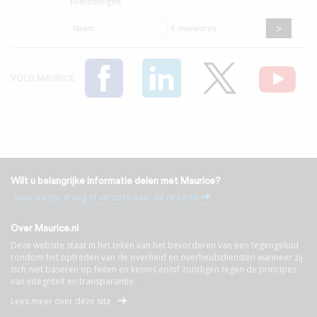
toelichtingen.
Naam
*
E-
mailadres
*
VOLG MAURICE
Wilt u belangrijke informatie delen met Maurice?
Stuur uw tip, vraag of verzoek naar de redactie
Over Maurice.nl
Deze website staat in het teken van het bevorderen van een tegengeluid
rondom het optreden van de overheid en overheidsdiensten wanneer zij
zich niet baseren op feiten en kennis en/of zondigen tegen de principes
van integriteit en transparantie.
Lees meer over deze site