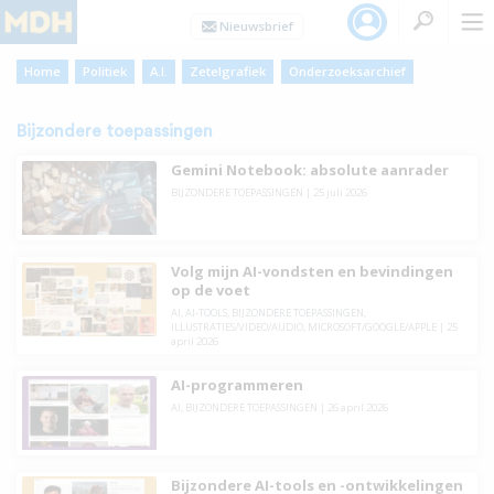
Home
Politiek
A.I.
Zetelgrafiek
Onderzoeksarchief
Bijzondere toepassingen
Gemini Notebook: absolute aanrader
BIJZONDERE TOEPASSINGEN
|
25 juli 2026
Volg mijn AI-vondsten en bevindingen
op de voet
AI
,
AI-TOOLS
,
BIJZONDERE TOEPASSINGEN
,
ILLUSTRATIES/VIDEO/AUDIO
,
MICROSOFT/GOOGLE/APPLE
|
25
april 2026
AI-programmeren
AI
,
BIJZONDERE TOEPASSINGEN
|
26 april 2026
Bijzondere AI-tools en -ontwikkelingen